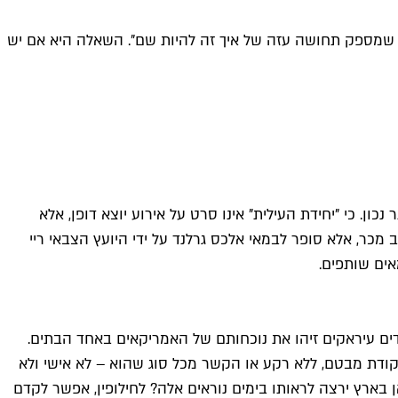
ד, שמספק תחושה עזה של איך זה להיות שם". השאלה היא אם יש
 המובל על ידי גיבורי-על במדים. השם המקורי, "Warfare" (לוחמה), הרבה יותר נכון. כי "יחידת העילית" אינו סרט על אירוע יוצא דופן, אלא
ר, אלא סופר לבמאי אלכס גרלנד על ידי היועץ הצבאי ריי
אים שותפים.
יר רמאדי, שהסתבכה כשמורדים עיראקים זיהו את נוכחותם של האמריקאים באחד הבתים.
דת מבטם, ללא רקע או הקשר מכל סוג שהוא – לא אישי ולא
ארץ ירצה לראותו בימים נוראים אלה? לחילופין, אפשר לקדם