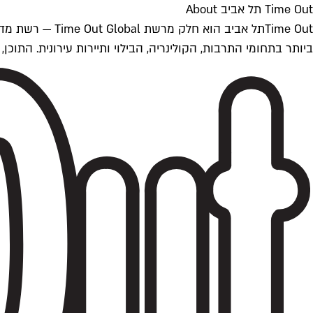
Time Out תל אביב About
ביותר בתחומי התרבות, הקולינריה, הבילוי ותיירות עירונית. התוכן, שמתעדכן 24/7, נכתב ונערך על ידי צוות עיתונאים מקצועי מקומי בישראל, בהתאם לסטנדרט