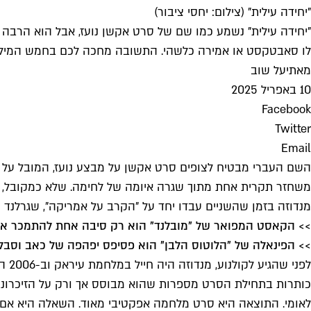
"יחידה עילית" (צילום: יחסי ציבור)
"יחידה עילית" נשמע כמו שם של סרט אקשן נועז, אבל הוא הרבה
לו סאבטקסט או אמירה כלשהי. התשובה מחכה לכם בחמש המילי
מאת
יעל שוב
10 באפריל 2025
Facebook
Twitter
Email
משחזר תקרית אחת מתוך שגרה איומה של לחימה. שלא כמקובל, הסי
מנדוזה בזמן שהשניים עבדו יחד על "הקרב על אמריקה", שגרלנד
>> הקאסט המפואר של "מובלנד" הוא רק סיבה אחת להתמכר אל
>> הפינאלה של "הלוטוס הלבן" הוא פסיפס יפהפה של כאב וסבל
לפנ
כותרות בתחילת הסרט מספרות שהוא מבוסס אך ורק על הזיכרונו
לאומי. התוצאה היא סרט מלחמה אפקטיבי מאוד. השאלה היא אם י