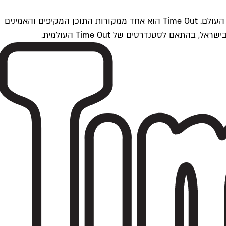
Time Outתל אביב הוא חלק מרשת Time Out Global — רשת מדיה בינלאומית הפועלת ב-360 ערים מרכזיות וב-60 מדינות ברחבי העולם. Time Out הוא אחד ממקורות התוכן המקיפים והאמינים