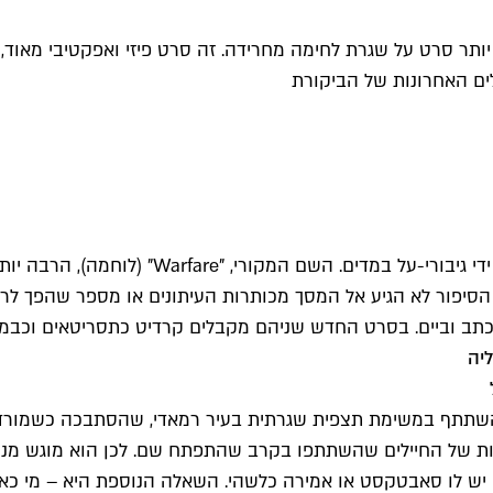
 יותר סרט על שגרת לחימה מחרידה. זה סרט פיזי ואפקטיבי מאו
ם האחרונות של הביקורת
השם העברי מבטיח לצופים סרט אקשן על מבצע נועז,
פור לא הגיע אל המסך מכותרות העיתונים או מספר שהפך לרב מכ
 כתב וביים. בסרט החדש שניהם מקבלים קרדיט כתסריטאים וכבמ
יה
י שהגיע לקולנוע, מנדוזה היה חייל במלחמת עיראק וב-2006 השתתף במשימת תצפית שגרתית בע
ת של החיילים שהשתתפו בקרב שהתפתח שם. לכן הוא מוגש מנקו
ש לו סאבטקסט או אמירה כלשהי. השאלה הנוספת היא – מי כאן ב