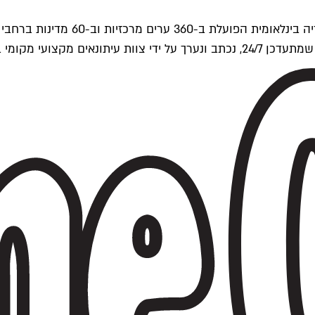
ים של Time Out העולמית.