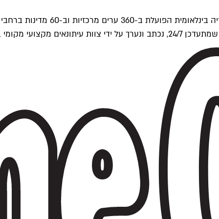
ים של Time Out העולמית.