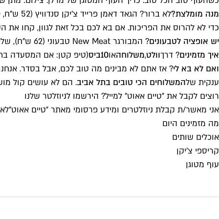
כשהעוף טוב הכל טוב. כריך העוף המטוגן של מרלן. צילום: מתן שר
מנה מומלצת?
כדי לא להרוס את הפריכות. אם בא לכם בכל זאת לגוון, קחו את ה
יש אופציה לטבעונים
? המבורגר New Meat טבעוני (62 ש"ח), שלא טעמנו עדיין אז קשה קצת לחתום עליו.
איך מזמינים
? דרך
וולט
,
משלוחה
או
10ביס
(טיפ קטן: אם המסעדה בתל 
ואם לא בא לי
? אז אתם לא מבינים מה טוב לכם, אבל בסדר. אנחנו
ענקית של
המשלוחים הכי טובים בתל אביב
. הם לא עושים קול מו
רוצים לקבל את ״טיים אאוט״ למייל? הירשמו לניוזלטר שלנו
אני מאשר/ת קבלת ניוזלטרים ומידע פרסומי מאתר ״טיים אאוט״
לאי
מה מזמינים היום
אוכלים שותים
קריספי צ'יקן
עוף מטוגן