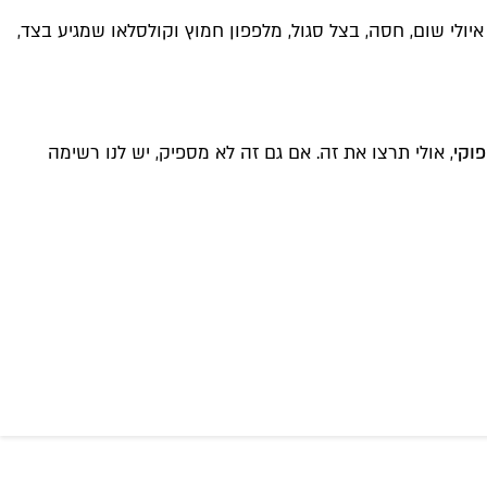
חה, 65 בארוחה עד 15:00) – קריספי צ'יקן נוסח קנטאקי, איולי שום, חסה, בצל סגול, מלפפון חמוץ וקולסלאו שמגיע בצד,
וקי
, אולי תרצו את זה. אם גם זה לא מספיק, יש לנו רשימה