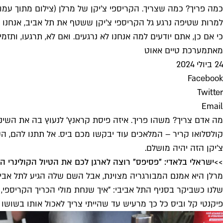
כמה פריך? כמה שצריך. הקריספי צ'יקן של מרלן (צילום מתוך עמוד האינסטגרם
למרות שטיפה נרגע גל הקריספי צ'יקן ששטף את תל אביב, אנחנו
כי אם כן, אתם יודעים למה אנחנו לא נרגעים. ואם לא, תרגעו, ותזמי
מאת
מערכת טיים אאוט
24 ביולי 2024
Facebook
Twitter
Email
מה אדם צריך? משהו פריך. איזה פיסת קראנץ' לנעוץ בה את השינ
קולסלואו קריר – המלאכים עוד יבקשו מכם ביס. אל תתנו להם, הק
צ'יקן הזה יהיה מושלם.
>>
ישראלי בלאדי: "פסיפס" רוצה לארגן לכם את הטיול הקולינרי 
מרלן היא אמנם המבורגריה מצוינת, אבל השם שלה הגיע לתל אבי
שלנו כשביקר בסניף התל אביבי: "איך שנחת מולי הכריך הקריספי,
פיקנטי קל וביס כל כך מרעיש עד שהייתי צריך לאכול אותו בשושו 