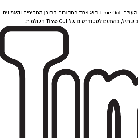
Time Outתל אביב הוא חלק מרשת Time Out Global — רשת מדיה בינלאומית הפועלת ב-360 ערים מרכזיות וב-60 מדינות ברחבי העולם. Time Out הוא אחד ממקורות התוכן המקיפים והאמינים