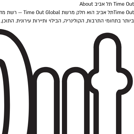
Time Out תל אביב About
ביותר בתחומי התרבות, הקולינריה, הבילוי ותיירות עירונית. התוכן, שמתעדכן 24/7, נכתב ונערך על ידי צוות עיתונאים מקצועי מקומי בישראל, בהתאם לסטנדרט