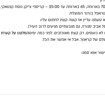
ון
לא ברור? הגאד דאמן פרייד צ'יקן סנדוויץ (52 ש"ח, 70 בארו
טראפל בורגר המוצלח.
אביב סגורה, גם מגבעתיים מגיעים לרוב העיר).
 לא כועסים, רק קצת מאוכזבים. לפני כמה ימים
המלצנו על קערת פ
שלם של קראנץ', אבל אי אפשר את הכל.
שור אנא סמנו