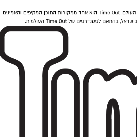
Time Outתל אביב הוא חלק מרשת Time Out Global — רשת מדיה בינלאומית הפועלת ב-360 ערים מרכזיות וב-60 מדינות ברחבי העולם. Time Out הוא אחד ממקורות התוכן המקיפים והאמינים