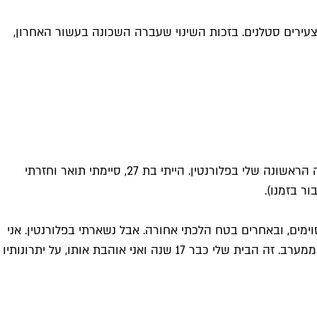
לצעירים סטלנים. בזכות השינוי שעברה השכונה בעשור האחרון,
מרץ 2007, לפני בדיוק 17 שנים. אני בדיוק עומדת על המרפסת בבנבנישתי, ומעשנת סיגריה עם הבן של בעל הבית העתידי של הדירה הראשונה שלי בפלורנטין. הייתי בת 27, סיימתי תואר וחזרתי
ר בזמנו).
ימים, ובאחרים בטח הלכתי אחורה. אבל נשארתי בפלורנטין. אני
גם מאלה שכנראה יישארו לנצח. אין לי שום אספרציות להגר לברלין או לאמסטרדם, או לחצות את גבולות העלייה ממזרח או אליפלט ממערב. זה הבית שלי כבר 17 שנה ואני אוהבת אותו, על יתרונותיו