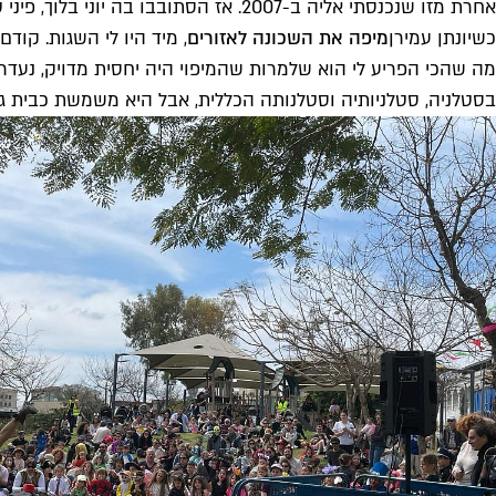
אחרת מזו שנכנסתי אליה ב-2007. אז הסתובבו בה יוני בלוך, פיני טבגר ואלי אלטוניו. עכשיו מסתובבת בה נגה ארז (וגם זה רק כשהיא בארץ).
כשיונתן עמירן
מיפה את השכונה לאזורים
, מיד היו לי השגות. קו
מה שהכי הפריע לי הוא שלמרות שהמיפוי היה יחסית מדויק, נעדרה
בסטלניה, סטלניותיה וסטלנותה הכללית, אבל היא משמשת כבית גם