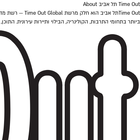
Time Out תל אביב About
ביותר בתחומי התרבות, הקולינריה, הבילוי ותיירות עירונית. התוכן, שמתעדכן 24/7, נכתב ונערך על ידי צוות עיתונאים מקצועי מקומי בישראל, בהתאם לסטנדרט