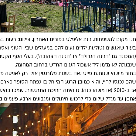
תנו מקום למשפחות. גינת אליפלט בפורים האחרון. צילום: רעות בר
(המכונה גם "הגינה הגדולה" או "הגינה הצהובה"). בעלי הטף הקטנ
שנבנתה לא מזמן ליד אשכול הגנים החדש ברחוב המחוגה.
בתור מישהי שנותנת פייט נאה בשנות פלורנטין אולי רק לאניטה פל
שהם נכנסו לחיי, והיא כמובן הרגע המיוחל בו נפתח הסופר פארם ב
אז ב-2010 (או משהו כזה), זו היתה חתיכת התרגשות. שמפו 
אתםן עד מגדל שלום כדי לרכוש חיתולים ומגבונים ארבע פעמים בשב