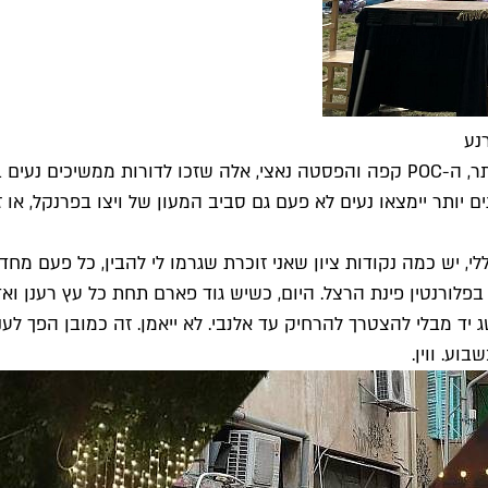
נע
בעוד שא.נשים נטולי.ות ילדים נעים להם במעגלים שבין הטוני ואסתר, ה-POC קפה והפסטה נ
ים יותר יימצאו נעים לא פעם גם סביב המעון של ויצו בפרנקל, א
לי, יש כמה נקודות ציון שאני זוכרת שגרמו לי להבין, כל פעם מ
פלורנטין פינת הרצל. היום, כשיש גוד פארם תחת כל עץ רענן ואד
בהישג יד מבלי להצטרך להרחיק עד אלנבי. לא ייאמן. זה כמובן הפך ל
וע. ווין.