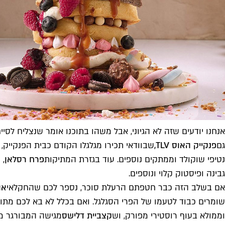
אנחנו יודעים שזה לא הגיוני, אבל משהו בתוכנו אומר שנצליח לסיים 
גם
פנקייק האוס TLV,
שבוודאי תכירו מגלגלו הקודם כבית הפנקייק,
נטיפי שוקולד וממתקים נוספים. עוד בגזרת המתיקות
פרח רסלאן
, 
גבינה ופיסטוק קלוי ונוספים.
אם בשלב הזה כבר חטפתם הרעלת סוכר, נספר לכם שהחקלאי
או
שומרים כבוד לטעמו של הפרי הסגלגל. ואם בכלל לא בא לכם מתוק
וממולא בעוף רוסטירי מפורק, וש
קצביית דלישס
מגישה המבורגר מפ