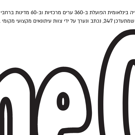
ים של Time Out העולמית.