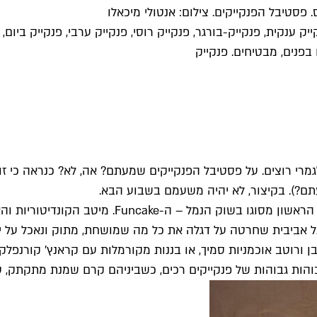
פסטיבל הפנקייקים. צילום: אנטולי מיכאלו
ק ענקית, פנקייק-בורגר, פנקייק רוסי, פנקייק ערבי, פנקייק ביום
פנים, מבטיחים. פנקייק
גמרי רוצים. על פסטיבל הפנקייקים שמעתם? אה, לא? כנראה כי 
עתם?). בקיצור, לא יהיה משעמם בשבוע הבא.
ולעניינו – ביום שלישי הקרוב (26.7) יוצא לדרך פסט
 אביבית שחרטה על דגלה את כל מה שמושחת, מתוק ונאכל על ידי 
 ורוטב אוכמניות סמיך, או בננות מקורמלות עם קראנץ' קורנפל
ות גבוהות של פנקייקים רכים, כשביניהם קרם שמנת מתקתק, סוכ