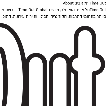
Time Out תל אביב About
ביותר בתחומי התרבות, הקולינריה, הבילוי ותיירות עירונית. התוכן, שמתעדכן 24/7, נכתב ונערך על ידי צוות עיתונאים מקצועי מקומי בישראל, בהתאם לסטנדרט