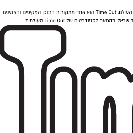
Time Outתל אביב הוא חלק מרשת Time Out Global — רשת מדיה בינלאומית הפועלת ב-360 ערים מרכזיות וב-60 מדינות ברחבי העולם. Time Out הוא אחד ממקורות התוכן המקיפים והאמינים