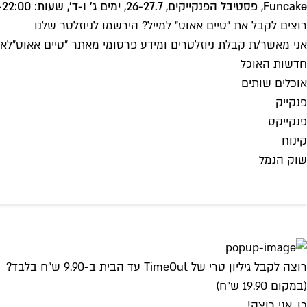
Funcake, פסטיבל הפנקייקים, 26-27.7, ימים ג' ו-ד', שעות: 17:00-22:00 שוק הנמל- האנגר 12, רחבה דרומית
רוצים לקבל את ״טיים אאוט״ למייל? הירשמו לניוזלטר שלנו
אני מאשר/ת קבלת ניוזלטרים ומידע פרסומי מאתר ״טיים אאוט״
לאי
חדשות האוכל
אוכלים שותים
פנקייק
פנקייקס
קינוח
שוק הנמל
רוצה לקבל גיליון טרי של TimeOut עד הבית ב-9.90 ש"ח בלבד?
(במקום 19.90 ש"ח)
כן, אני רוצה!