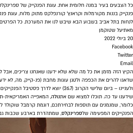
כל הצבעים בעיר במנה חלומית אחת. עוגת הפנקייק של ספרינקלס. 
פנקייק בננות מקורמלות וקראנץ' קורנפלקס מתוק מלוח, עוגת פנקיי
לנחות בתל אביב בשבוע הבא שיבש לנו את המערכת. כל הפרטים ב
מאת
יעל שטוקמן
20 ביולי 2022
Facebook
Twitter
Email
הקיץ הזה מזמן את כל מה שלא שלא ידענו שאנחנו צריכים, אבל ל
שדאגו להרים את הכפפה ולטגן עוגות מחבת (פנ-קייק. מה, לא יד
שידענו עד כה. תוכלו למצוא שם את
נולה
, המאפייה האמריקאית-תל
כלומר, שמנמנים עם תוספות לבחירתכם, דוגמת קרמבל שוקולד לבן
הפנקייקים המפעימה של
ספרינקלס
, שמתהדרת בארבע שכבות גבוה