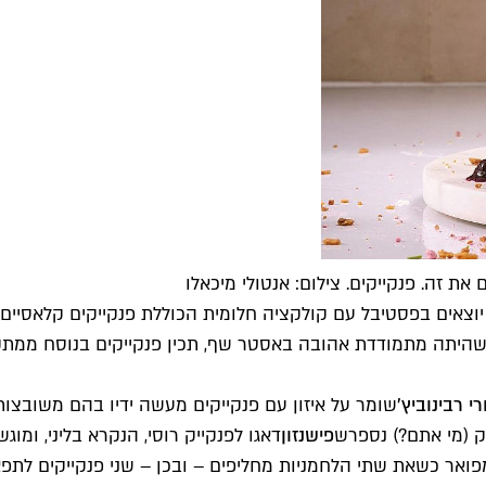
את זה. פנקייקים. צילום: אנטולי מיכאלו
 יוצאים בפסטיבל עם קולקציה חלומית הכוללת פנקייקים קלאסיים
שהיתה מתמודדת אהובה ב
אסטר שף, תכין פנקייקים בנוסח ממתקי
רי רבינוביץ׳
שומר על איזון עם פנקייקים מעשה ידיו בהם משובצות
 (מי אתם?) נספר
ש
פישנזון
דאגו לפנקייק רוסי, הנקרא בליני, ומוג
ואר כשאת שתי הלחמניות מחליפים – ובכן – שני פנקייקים לתפא