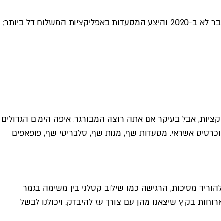
בהלת האומיקרון הבריחה את מבקר המסעדות שלנו הביתה בחיפוש אחר משלוח מפנק ומנחם, שם הוא גילה שני דברים: 1. אנחנו כבר לא ב-2020 והיצע המסעדות באפליקציות המשלוח דל ביותר;
יות, אבל בעיקר אם אתה רוצה המבורגר. איפה הימים הגדולים
יד וכרטיס אשראי. מסעדות שף, מנות שף, סלבריטי שף, פופאפים
להוריד מסיכות, הרגישה כמו שילוב קטלני בין משימה בגמר
חות בקיץ שיצאנו מהן עם צורך עז להיבדק. ויכולנו לבשל