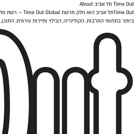
Time Out תל אביב About
ביותר בתחומי התרבות, הקולינריה, הבילוי ותיירות עירונית. התוכן, שמתעדכן 24/7, נכתב ונערך על ידי צוות עיתונאים מקצועי מקומי בישראל, בהתאם לסטנדרט