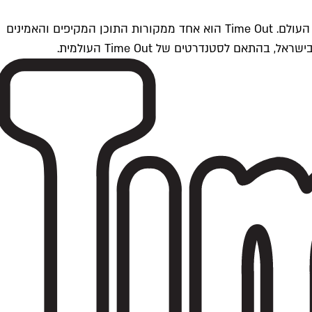
Time Outתל אביב הוא חלק מרשת Time Out Global — רשת מדיה בינלאומית הפועלת ב-360 ערים מרכזיות וב-60 מדינות ברחבי העולם. Time Out הוא אחד ממקורות התוכן המקיפים והאמינים