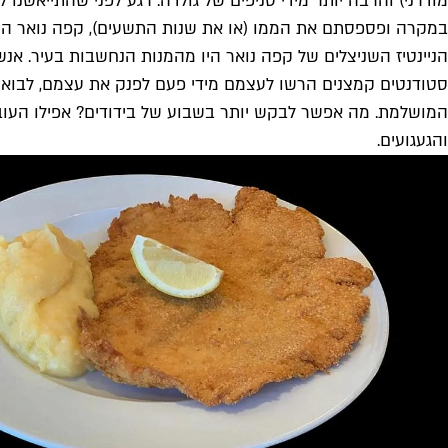
מודרני) והרבה יותר מידי סניפים של גולדה. רגע לפני שהתייאשנו ל
במקרה ופספסתם את הממו (או את שנות התשעים), קפה נואר הוא 
הניינטיז השניצלים של קפה נואר היו מהמנות הנחשבות בעיר. אנשי
סטודנטים קמצנים הרשו לעצמם מידי פעם לפנק את עצמם, לבוא 
המושלמת. מה אפשר לבקש יותר בשבוע של בידודים? אפילו העובדה
והגעגועים.