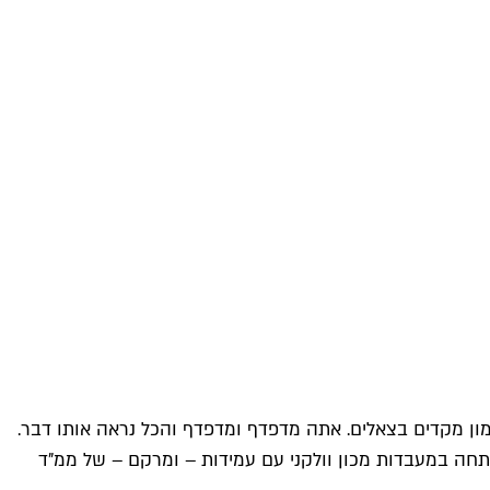
באפליקציות אנחנו עדיין במצב כוננות 2, וצבא השפים אפילו לא באימון מקדים בצאלים. אתה מדפדף ומדפדף והכל נראה אותו דבר.
ותחה במעבדות מכון וולקני עם עמידות – ומרקם – של ממ"ד