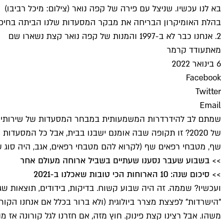
בא לנו עכשיו. שניצל עם פירה של קפה נואר (צילום: מיכל רביבו)
2. אנחנו כבר לא ב-1997 והמנות של קפה נואר קצת נשארו שם
מאת
עודד קרמר
6 בינואר 2022
Facebook
Twitter
Email
שמתם לב להידרדרות המשמעותית במבחר המסעדות של שירותי השל
של 2020? זו תקופה שבה אומנם ישבנו בבית, אבל כל המסעד
שף, מטבחי רפאים שף (לקרוא להם מטבחי רפאים, אגב, היה סוג ש
>> בשבוע שעבר נסענו שעתיים בשביל ארוחה מעולם אחר
>> סיכום שנה: 10 הארוחות הכי טובות שאכלנו ב-2021
ועכשיו? שממה. זה היה שבוע קשוח. בדיקות, בידודים, תוצאות שגו
"הישרדות" לפצצת מצרר ביולוגית (ולא ברור בכלל אם אנחנו הקור
משהו. אבל רצינו קצת פינוק. חוץ מזה, אם חזרנו לגל קורונה אז מה