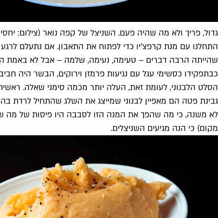
גדול, פריך ולא מה שהיה פעם. השניצל של קפה נואר (צילום: יחסי 
התחלנו עם מנת קרפצ'יו כדי לפתוח את התאבון. אם נתעלם לרג
שהייתה הרבה דברים – טעימה, נעימה, שלמה – אבל לא באמת היית
כבתפקידו כסשימי עגל עם נגיעות פרמזן וירוקים, הבשר היה חביב
הסלט הלבנוני, לעומת זאת, העלה יותר מכמה סימני שאלה. ראשית 
גבינת פטה הם מאפיין לבנוני שמייצג את השלג שהתחיל לרדת בהרי 
לא משנה, כי מה שהפך את המנה הזו לסבבה היו פיסות של מה שנר
מקום) כי הנה מגיעים השניצלים.