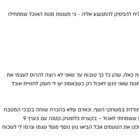
יח להפסיק להתגעגע אליה - כי מעטות מנות האוכל שמתחילו
ת כאלו, שהן כל כך טובות עד שאני לא רוצה להרוס לעצמי את
נות שאני ניגש לאכול רק כשבאמת יש לי חשק לחוויית אוכל
עתי לדוכן של מנאל מבלי להכיר אותה כמתמודדת במשחקי השף, וכאדם שלא בהכרח שוחה בנבכי המטבח
הערבי, והימרתי על מנה שנשמעה לי מעניין למרות שאני לא תמיד אוהב את שילוב הטעמים של יוגורט ובשר. בואו רק נגיד שזה כובע ששמחתי לאכול – בקערת פלסטיק קטנה עם בערך 9
גו את הטעמים אבל הביאו גוון נוסף משל עצמו וגרמו לי לשכוח