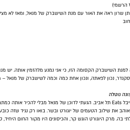
תן שרון ראה את האור עם מנת השישברק של מנאל, ומאז לא מצל
חוב
למנת השישברק הקסומה הזו, כי אני נמנע מלהזמין אותה. יש מנו
סקנדר, נכון לפאתה, ונכון אחת כמה וכמה לשישברק של מנאל – מ
ונה נוטלה
אני עוד זוכר מצוין את השישברק הראשון שלי, לפני שנתיים בפסטיבל Eats תל אביב. הג
ה. מרק היוגורט הוגש קר, והכיסונים היו מקור החום היחיד, ספ