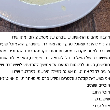
אהבה מהביס הראשון. שישברק של מנאל. צילום: מתן שרון
זה כיף להיזכר שאוכל נע קדימה ואחורה. שישברק הוא אוכל שעיקר
שודרגו למנות יוקרה במסעדות והתרחקו ממטרתם המקורית. מנאל
השישברק של מנאל גרם לי להתאהב בו פעמיים, ומאז אכלתי אותו ר
חודשים, פשוט לבלוטות הטעם. אז אמשיך להתגעגע לשישברק של
רוצים לקבל את ״טיים אאוט״ למייל? הירשמו לניוזלטר שלנו
אני מאשר/ת קבלת ניוזלטרים ומידע פרסומי מאתר ״טיים אאוט״
לאי
אוכלים שותים
אוכל רחוב
שישברק
אוכל ערבי