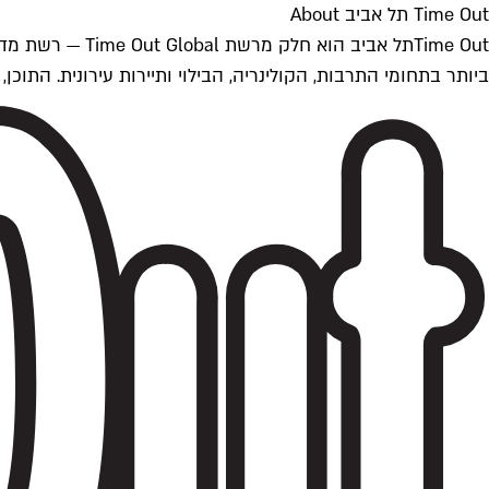
Time Out תל אביב About
ביותר בתחומי התרבות, הקולינריה, הבילוי ותיירות עירונית. התוכן, שמתעדכן 24/7, נכתב ונערך על ידי צוות עיתונאים מקצועי מקומי בישראל, בהתאם לסטנדרט