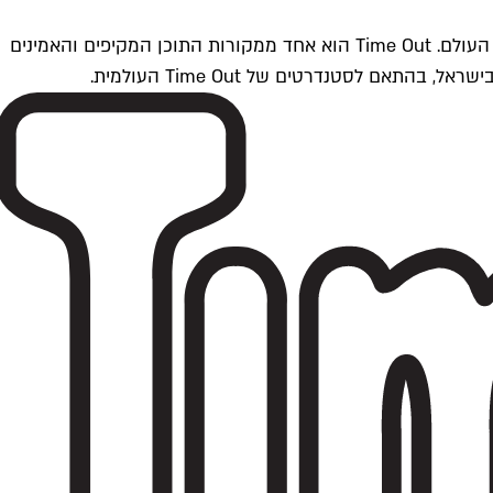
Time Outתל אביב הוא חלק מרשת Time Out Global — רשת מדיה בינלאומית הפועלת ב-360 ערים מרכזיות וב-60 מדינות ברחבי העולם. Time Out הוא אחד ממקורות התוכן המקיפים והאמינים