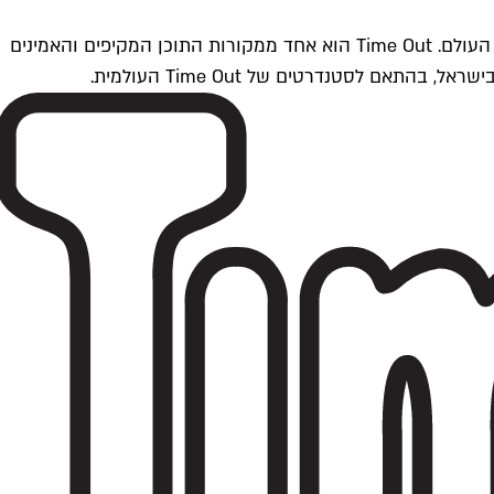
Time Outתל אביב הוא חלק מרשת Time Out Global — רשת מדיה בינלאומית הפועלת ב-360 ערים מרכזיות וב-60 מדינות ברחבי העולם. Time Out הוא אחד ממקורות התוכן המקיפים והאמינים