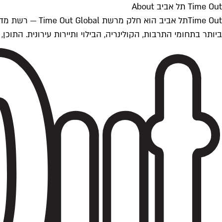
Time Out תל אביב About
ביותר בתחומי התרבות, הקולינריה, הבילוי ותיירות עירונית. התוכן, שמתעדכן 24/7, נכתב ונערך על ידי צוות עיתונאים מקצועי מקומי בישראל, בהתאם לסטנדרט