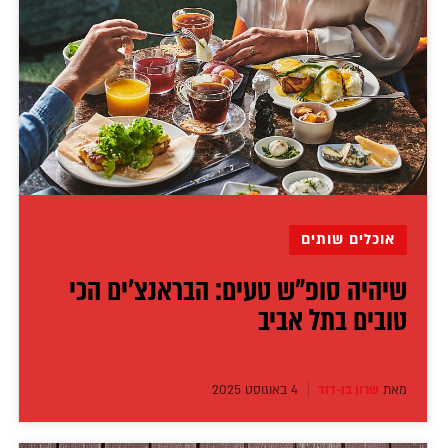
אוכלים שותים
שיהיה סופ"ש טעים: הבראנצ'ים הכי
טובים בתל אביב
מאת
שרון בן-דוד
4 באוגוסט 2025