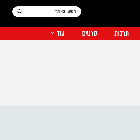
תרבות
סרטים
עוד
דיסני פלוס
על הרדאר התל אביבי
העיר שלי
אוכל רחוב
נטפליקס
דעות
דירה להכיר
תוכן מקודם