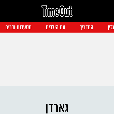
זין
המדריך
עם הילדים
מסעדות וברים
גארדן