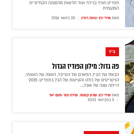
תפריט חורף בג'ירף ועוד חדשות מהסצנה הקולינרית
המקומית
מאת
שירי כץ
ו
נועה רוזין
20 בינואר 2016
ביז
פה גדול: מילון הפודיז הגדול
הבאזז של הביז, הפארם של הטייבל, העונה של העונתי,
הניטריטים של כולנו והנגיעות של הכל בתפריט. 2015
הייתה שנה של אוכל,...
מאת
שירי כץ
,
שרון קנטור
,
שירה פור
ו
תום יער
5 בפברואר 2022