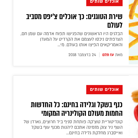
אוכלים שותים
שירת הטוגנים: כך אוכלים צ'יפס מסביב
לעולם
הבלגים היו הראשונים שהפגישו תפוח אדמה עם שמן חם,
הצרפתים ניכסו לעצמם את הקרדיט על המעדן
והאמריקאים הפיצו אותו בעולם. מי...
מאת
עז תלם
24 בדצמבר 2018
אוכלים שותים
כנף בשקל וגלידה בחינם: כל החדשות
החמות מעולם הקולינריה המקומי
קונדיטוריית טוצ'קה פותחת סניף ביד חרוצים, גארדן של
השף ניר צוק מזמינה אתכם ליהנות מכנף עוף בשקל
ואייסברג מחלקת גלידה בחינם...