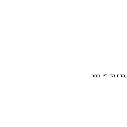
 הדי.ג'יי. מחר...