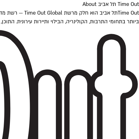
Time Out תל אביב About
ביותר בתחומי התרבות, הקולינריה, הבילוי ותיירות עירונית. התוכן, שמתעדכן 24/7, נכתב ונערך על ידי צוות עיתונאים מקצועי מקומי בישראל, בהתאם לסטנדרט