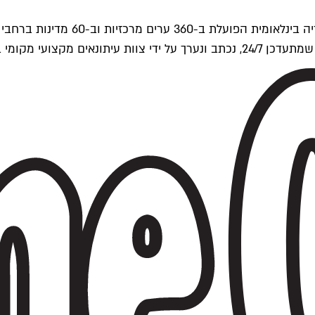
ים של Time Out העולמית.