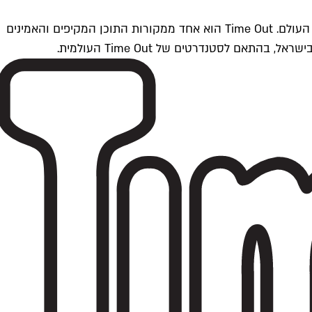
Time Outתל אביב הוא חלק מרשת Time Out Global — רשת מדיה בינלאומית הפועלת ב-360 ערים מרכזיות וב-60 מדינות ברחבי העולם. Time Out הוא אחד ממקורות התוכן המקיפים והאמינים