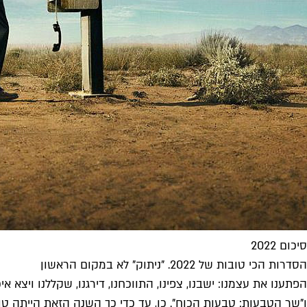
סיכום 2022
הסדרות הכי טובות של 2022. "ניתוק" לא במקום הראשון
הפתענו את עצמנו: ישבנו, צפינו, התווכחנו, דירגנו, שקללנו ויצא
ו"שר הטבעות: טבעות הכוח". כן, עד כדי כך השנה הזאת הייתה ט