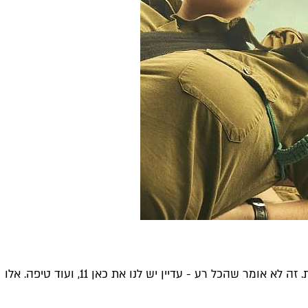
השנה הלועזית האחרונה היתה לא מדהימה לטלוויזיה העברית: יותר ריאליטי, יותר דוקו-סלבס ומשמעותית פחות מסדרות מתוסרטות. זה לא אומר שהכל רע - עדיין יש לנו את כאן 11, ועוד טיפה. אלו