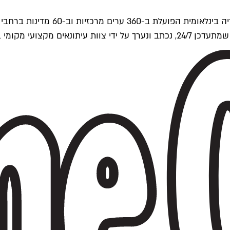
ים של Time Out העולמית.