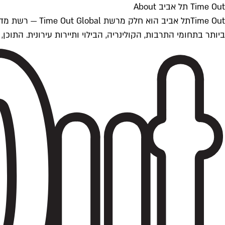
Time Out תל אביב About
ביותר בתחומי התרבות, הקולינריה, הבילוי ותיירות עירונית. התוכן, שמתעדכן 24/7, נכתב ונערך על ידי צוות עיתונאים מקצועי מקומי בישראל, בהתאם לסטנדרט