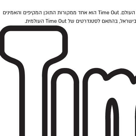
Time Outתל אביב הוא חלק מרשת Time Out Global — רשת מדיה בינלאומית הפועלת ב-360 ערים מרכזיות וב-60 מדינות ברחבי העולם. Time Out הוא אחד ממקורות התוכן המקיפים והאמינים