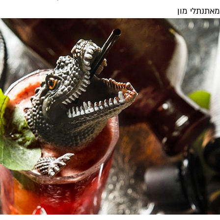
מאת
נתלי מון