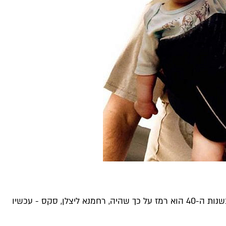
ההנגאובר מגיע בסרטים קודם כל (או בעצם, אחרי הכל) כדי להצדיק מאורעות שקרו בלילה הקודם ולאף אחד אין זיכרון מהם. ואם בשנות ה-40 הוא רמז על כך שהיה, רחמנא ליצלן, סקס - עכשיו