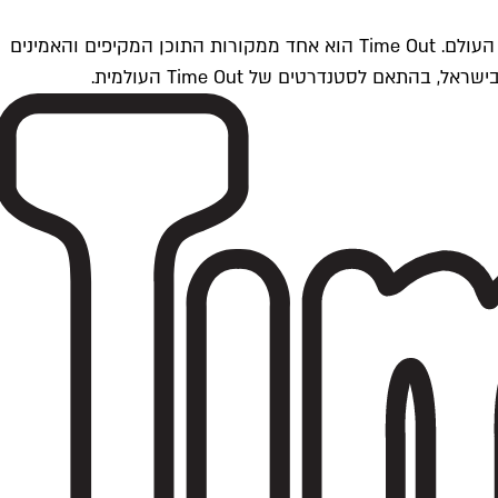
Time Outתל אביב הוא חלק מרשת Time Out Global — רשת מדיה בינלאומית הפועלת ב-360 ערים מרכזיות וב-60 מדינות ברחבי העולם. Time Out הוא אחד ממקורות התוכן המקיפים והאמינים