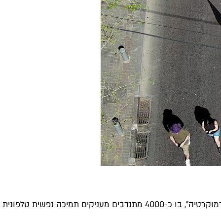
"אנשים בדיקטטורה לא מדמיינים, הם לא פרנואידים, הם אכן רדופים", אומרת ד"ר הדס שהרבני-סיידון מאירגון "אין בריאות נפש בלי דמוקרטיה", בו כ-4000 מתנדבים מעניקים תמיכה נפשית טלפונית