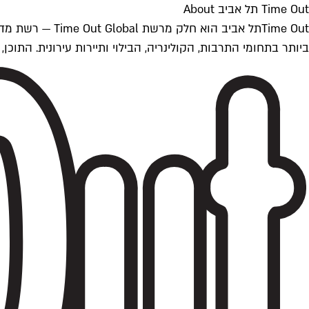
Time Out תל אביב About
ביותר בתחומי התרבות, הקולינריה, הבילוי ותיירות עירונית. התוכן, שמתעדכן 24/7, נכתב ונערך על ידי צוות עיתונאים מקצועי מקומי בישראל, בהתאם לסטנדרט