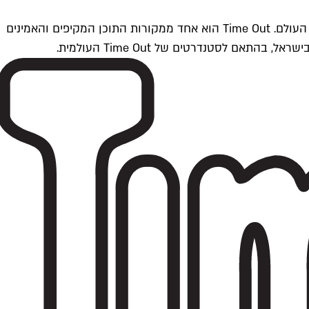
Time Outתל אביב הוא חלק מרשת Time Out Global — רשת מדיה בינלאומית הפועלת ב-360 ערים מרכזיות וב-60 מדינות ברחבי העולם. Time Out הוא אחד ממקורות התוכן המקיפים והאמינים