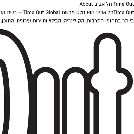
Time Out תל אביב About
ביותר בתחומי התרבות, הקולינריה, הבילוי ותיירות עירונית. התוכן, שמתעדכן 24/7, נכתב ונערך על ידי צוות עיתונאים מקצועי מקומי בישראל, בהתאם לסטנדרט