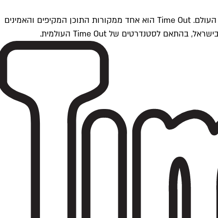
Time Outתל אביב הוא חלק מרשת Time Out Global — רשת מדיה בינלאומית הפועלת ב-360 ערים מרכזיות וב-60 מדינות ברחבי העולם. Time Out הוא אחד ממקורות התוכן המקיפים והאמינים