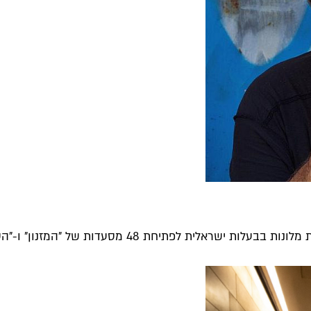
יחת 48 מסעדות של "המזנון" ו-"הסלון" במרכז...