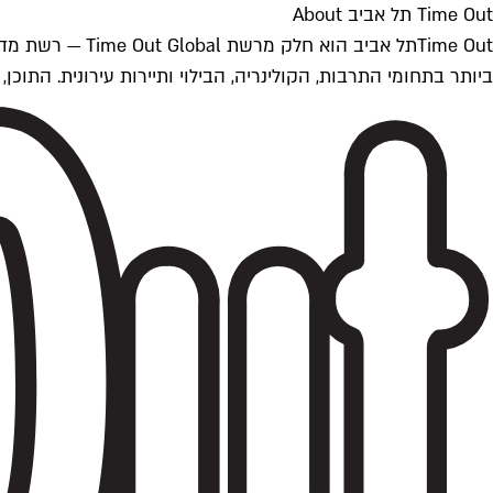
Time Out תל אביב About
ביותר בתחומי התרבות, הקולינריה, הבילוי ותיירות עירונית. התוכן, שמתעדכן 24/7, נכתב ונערך על ידי צוות עיתונאים מקצועי מקומי בישראל, בהתאם לסטנדרט