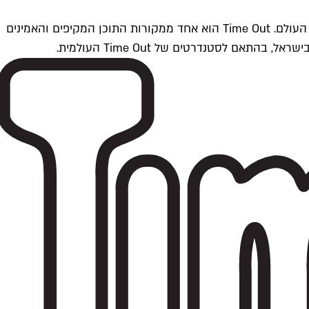
Time Outתל אביב הוא חלק מרשת Time Out Global — רשת מדיה בינלאומית הפועלת ב-360 ערים מרכזיות וב-60 מדינות ברחבי העולם. Time Out הוא אחד ממקורות התוכן המקיפים והאמינים