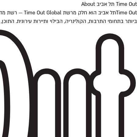
Time Out תל אביב About
ביותר בתחומי התרבות, הקולינריה, הבילוי ותיירות עירונית. התוכן, שמתעדכן 24/7, נכתב ונערך על ידי צוות עיתונאים מקצועי מקומי בישראל, בהתאם לסטנדרט