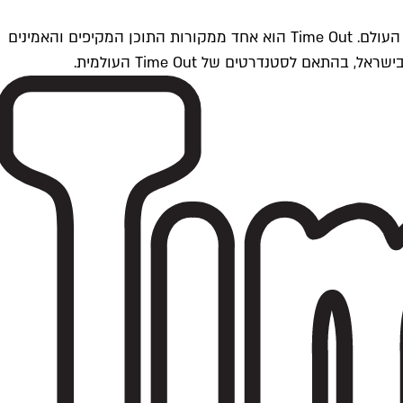
Time Outתל אביב הוא חלק מרשת Time Out Global — רשת מדיה בינלאומית הפועלת ב-360 ערים מרכזיות וב-60 מדינות ברחבי העולם. Time Out הוא אחד ממקורות התוכן המקיפים והאמינים