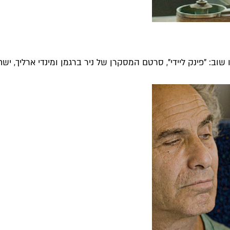
ב: "פינק ליידי", סרטם המסקרן של ניר ברגמן ומינדי ארליך, ישת