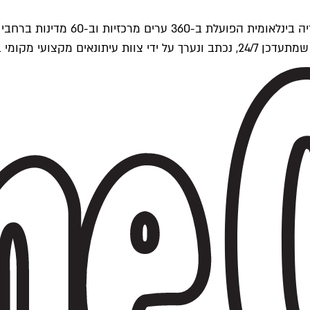
ים של Time Out העולמית.