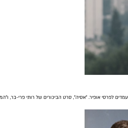
ם לפרסי אופיר. "אסיה", סרט הביכורים של רותי פרי-בר, ו"המתים