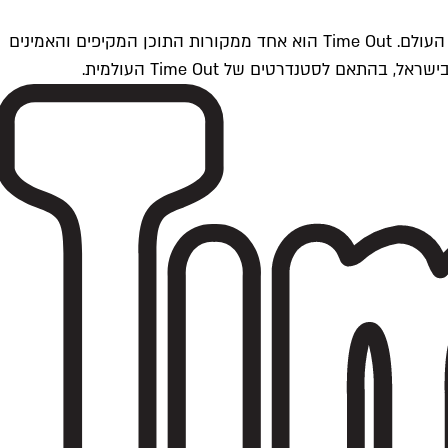
Time Outתל אביב הוא חלק מרשת Time Out Global — רשת מדיה בינלאומית הפועלת ב-360 ערים מרכזיות וב-60 מדינות ברחבי העולם. Time Out הוא אחד ממקורות התוכן המקיפים והאמינים