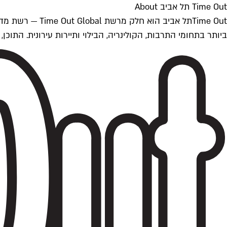
Time Out תל אביב About
ביותר בתחומי התרבות, הקולינריה, הבילוי ותיירות עירונית. התוכן, שמתעדכן 24/7, נכתב ונערך על ידי צוות עיתונאים מקצועי מקומי בישראל, בהתאם לסטנדרט