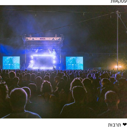
עסקאות
❤ תרבות