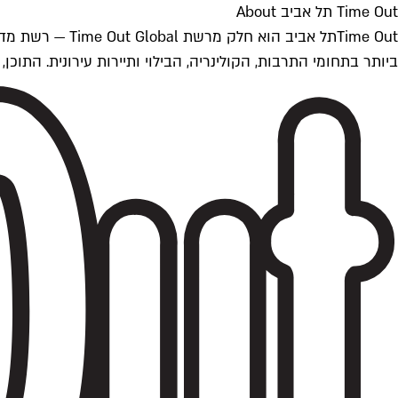
Time Out תל אביב About
ביותר בתחומי התרבות, הקולינריה, הבילוי ותיירות עירונית. התוכן, שמתעדכן 24/7, נכתב ונערך על ידי צוות עיתונאים מקצועי מקומי בישראל, בהתאם לסטנדרט