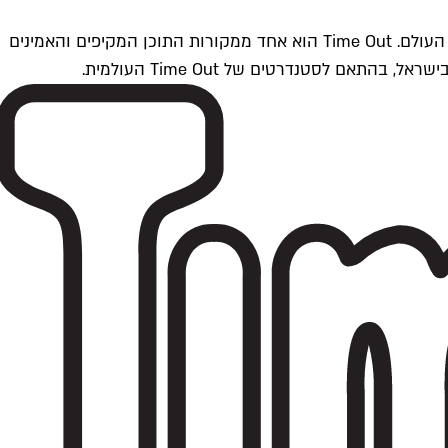
Time Outתל אביב הוא חלק מרשת Time Out Global — רשת מדיה בינלאומית הפועלת ב-360 ערים מרכזיות וב-60 מדינות ברחבי העולם. Time Out הוא אחד ממקורות התוכן המקיפים והאמינים