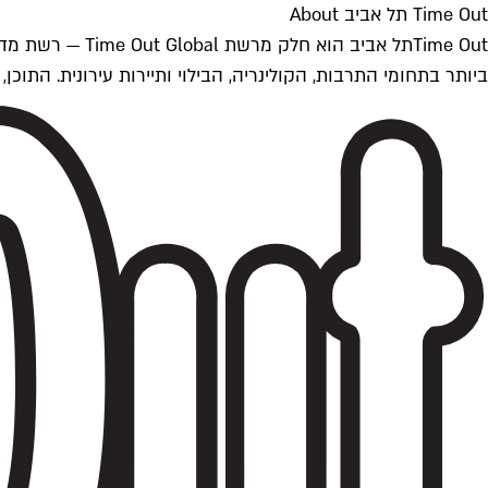
Time Out תל אביב About
ביותר בתחומי התרבות, הקולינריה, הבילוי ותיירות עירונית. התוכן, שמתעדכן 24/7, נכתב ונערך על ידי צוות עיתונאים מקצועי מקומי בישראל, בהתאם לסטנדרט