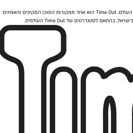
Time Outתל אביב הוא חלק מרשת Time Out Global — רשת מדיה בינלאומית הפועלת ב-360 ערים מרכזיות וב-60 מדינות ברחבי העולם. Time Out הוא אחד ממקורות התוכן המקיפים והאמינים