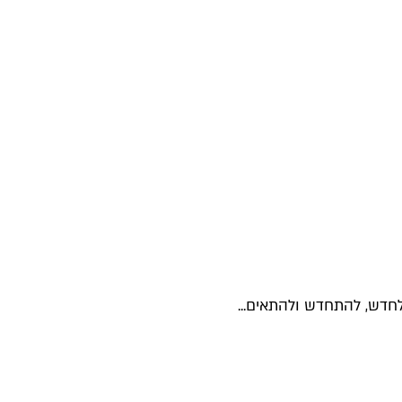
חדש, להתחדש ולהתאים...