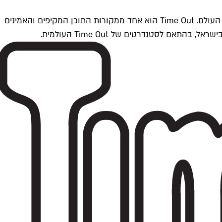
Time Outתל אביב הוא חלק מרשת Time Out Global — רשת מדיה בינלאומית הפועלת ב-360 ערים מרכזיות וב-60 מדינות ברחבי העולם. Time Out הוא אחד ממקורות התוכן המקיפים והאמינים