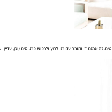
ה אמנם די והותר עבורנו לרוץ ולרכוש כרטיסים (וכן, עדיין יש).