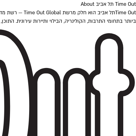
Time Out תל אביב About
ביותר בתחומי התרבות, הקולינריה, הבילוי ותיירות עירונית. התוכן, שמתעדכן 24/7, נכתב ונערך על ידי צוות עיתונאים מקצועי מקומי בישראל, בהתאם לסטנדרט