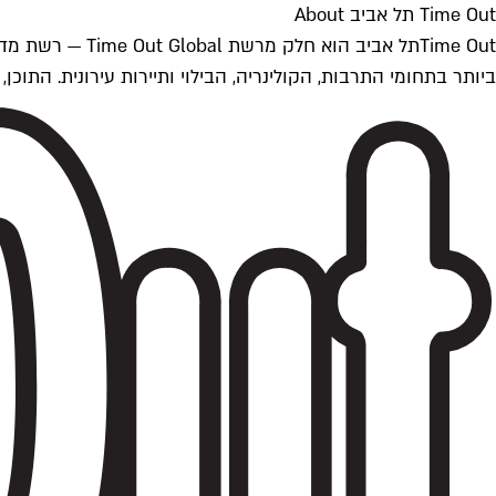
Time Out תל אביב About
ביותר בתחומי התרבות, הקולינריה, הבילוי ותיירות עירונית. התוכן, שמתעדכן 24/7, נכתב ונערך על ידי צוות עיתונאים מקצועי מקומי בישראל, בהתאם לסטנדרט