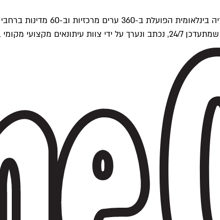
ים של Time Out העולמית.