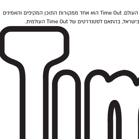
Time Outתל אביב הוא חלק מרשת Time Out Global — רשת מדיה בינלאומית הפועלת ב-360 ערים מרכזיות וב-60 מדינות ברחבי העולם. Time Out הוא אחד ממקורות התוכן המקיפים והאמינים