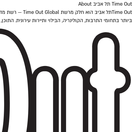
Time Out תל אביב About
ביותר בתחומי התרבות, הקולינריה, הבילוי ותיירות עירונית. התוכן, שמתעדכן 24/7, נכתב ונערך על ידי צוות עיתונאים מקצועי מקומי בישראל, בהתאם לסטנדרט