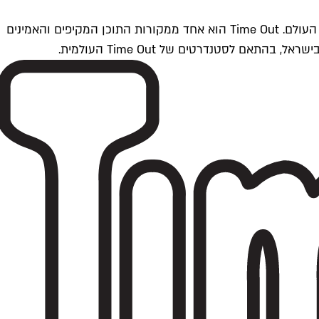
Time Outתל אביב הוא חלק מרשת Time Out Global — רשת מדיה בינלאומית הפועלת ב-360 ערים מרכזיות וב-60 מדינות ברחבי העולם. Time Out הוא אחד ממקורות התוכן המקיפים והאמינים