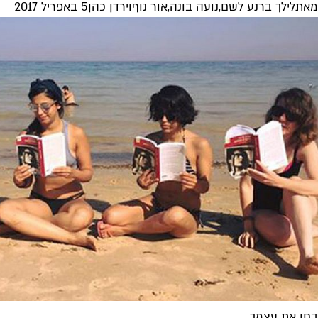
מאת
לילך ברנע לשם
,
נועה בונה
,
אור נוף
ו
ירדן כהן
5 באפריל 2017
בחן את עצמך