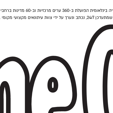
ים של Time Out העולמית.