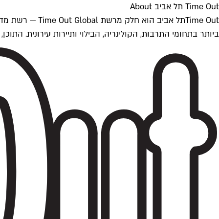
Time Out תל אביב About
ביותר בתחומי התרבות, הקולינריה, הבילוי ותיירות עירונית. התוכן, שמתעדכן 24/7, נכתב ונערך על ידי צוות עיתונאים מקצועי מקומי בישראל, בהתאם לסטנדרט