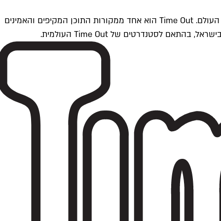
Time Outתל אביב הוא חלק מרשת Time Out Global — רשת מדיה בינלאומית הפועלת ב-360 ערים מרכזיות וב-60 מדינות ברחבי העולם. Time Out הוא אחד ממקורות התוכן המקיפים והאמינים