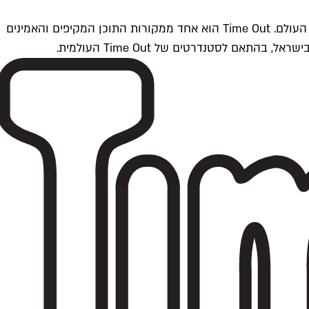
Time Outתל אביב הוא חלק מרשת Time Out Global — רשת מדיה בינלאומית הפועלת ב-360 ערים מרכזיות וב-60 מדינות ברחבי העולם. Time Out הוא אחד ממקורות התוכן המקיפים והאמינים