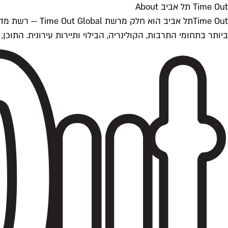
Time Out תל אביב About
ביותר בתחומי התרבות, הקולינריה, הבילוי ותיירות עירונית. התוכן, שמתעדכן 24/7, נכתב ונערך על ידי צוות עיתונאים מקצועי מקומי בישראל, בהתאם לסטנדרט