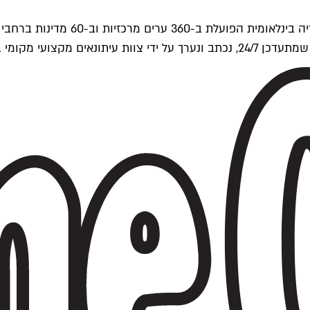
ים של Time Out העולמית.