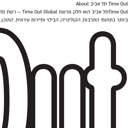
Time Out תל אביב About
ביותר בתחומי התרבות, הקולינריה, הבילוי ותיירות עירונית. התוכן, שמתעדכן 24/7, נכתב ונערך על ידי צוות עיתונאים מקצועי מקומי בישראל, בהתאם לסטנדרט