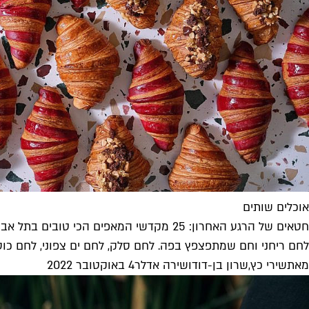
אוכלים שותים
חטאים של הרגע האחרון: 25 מקדשי המאפים הכי טובים בתל אביב
לחם ריחני וחם שמתפצפץ בפה. לחם סלק, לחם ים צפוני, לחם כוסמין
מאת
שירי כץ
,
שרון בן-דוד
ו
שירה אדלר
4 באוקטובר 2022