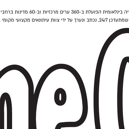
ים של Time Out העולמית.