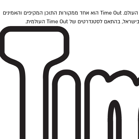
Time Outתל אביב הוא חלק מרשת Time Out Global — רשת מדיה בינלאומית הפועלת ב-360 ערים מרכזיות וב-60 מדינות ברחבי העולם. Time Out הוא אחד ממקורות התוכן המקיפים והאמינים