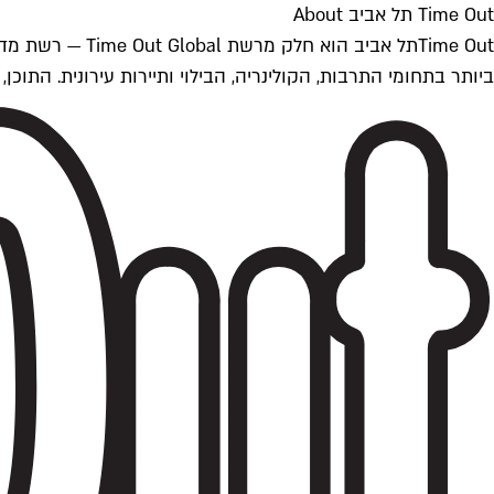
Time Out תל אביב About
ביותר בתחומי התרבות, הקולינריה, הבילוי ותיירות עירונית. התוכן, שמתעדכן 24/7, נכתב ונערך על ידי צוות עיתונאים מקצועי מקומי בישראל, בהתאם לסטנדרט