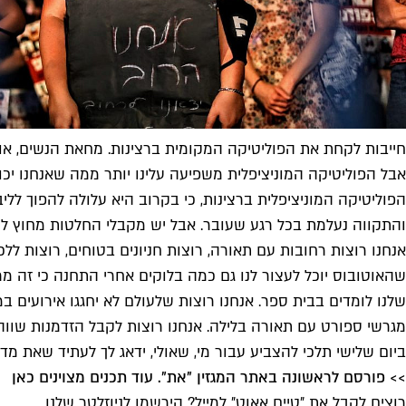
חייבות לקחת את הפוליטיקה המקומית ברצינות. מחאת הנשים, אוגוסט 2020 (צילום: שלומי
אבל הפוליטיקה המוניציפלית משפיעה עלינו יותר ממה שאנחנו יכול
הפוליטיקה המוניציפלית ברצינות, כי בקרוב היא עלולה להפוך לליב
והתקווה נעלמת בכל רגע שעובר. אבל יש מקבלי החלטות מחוץ לירו
אנחנו רוצות רחובות עם תאורה, רוצות חניונים בטוחים, רוצות ללכ
שהאוטובוס יוכל לעצור לנו גם כמה בלוקים אחרי התחנה כי זה מר
שלנו לומדים בבית ספר. אנחנו רוצות שלעולם לא יחגגו אירועים ב
מגרשי ספורט עם תאורה בלילה. אנחנו רוצות לקבל הזדמנות שווה 
ביום שלישי תלכי להצביע עבור מי, שאולי, ידאג לך לעתיד שאת מ
>> פורסם לראשונה באתר המגזין "את". עוד תכנים מצוינים כאן
רוצים לקבל את ״טיים אאוט״ למייל? הירשמו לניוזלטר שלנו