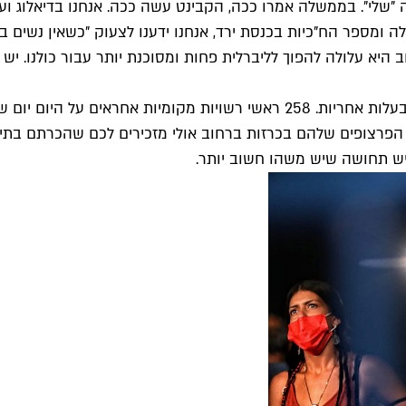
"שלי". בממשלה אמרו ככה, הקבינט עשה ככה. אנחנו בדיאלוג ועי
ה ומספר הח"כיות בכנסת ירד, אנחנו ידענו לצעוק "כשאין נשים 
ב היא עלולה להפוך לליברלית פחות ומסוכנת יותר עבור כולנו. יש
אבל מעבר ל-120 שיושבים בירושלים, בישראל יש עוד 258 בעלי ובעלות אחריות. 
 הפרצופים שלהם בכרזות ברחוב אולי מזכירים לכם שהכרתם בתיכו
 יש תחושה שיש משהו חשוב יותר.