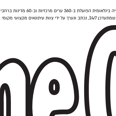
ים של Time Out העולמית.