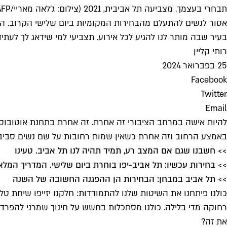
תבחרי בעצמך. מצביעה תל אביבית, 2021 (צילום: ג'לאה מאריי/AFP/גטי אימג'ס)
אסור לנשים להתעלם מהבחירות המקומיות ביום שלישי הקרוב. הבחי
בעיר שבה מותר לנו להגיע לכל אירוע. תצביעי למי שידאג לך לעתי
רותי קליין
25 בפברואר 2024
Facebook
Twitter
Email
להיות אישה במרחב הציבורי זה אחרת. זה אחרת בתחנת אוטובוס,
באמצע הרחוב וזה אחרת כשאין שמות רחובות על שם נשים סביבך. ז
>> חשבנו שגם אם המצב רע, תמיד תהיה לנו תל אביב. טעינו
>> בחירות עכשיו: תל אביב-יפו בוחרת ביום שלישי. המדריך המלא
>> תל אביב במבחן: הבחירות הן ההפגנה החשובה של השנה
כולנו פיתחנו את השיטות שלנו להתמודדות: חלקנו יזייפו שיחת טלפ
רחוקה מדי בלילה. כולנו מסתכלות בחשש על חינוך שמרני להפרדה מ
את זה?