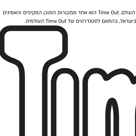
Time Outתל אביב הוא חלק מרשת Time Out Global — רשת מדיה בינלאומית הפועלת ב-360 ערים מרכזיות וב-60 מדינות ברחבי העולם. Time Out הוא אחד ממקורות התוכן המקיפים והאמינים