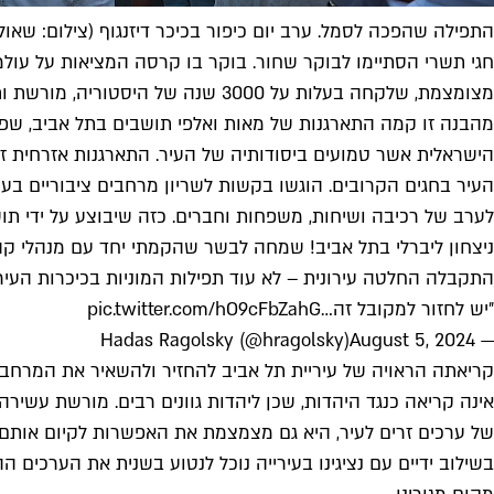
התפילה שהפכה לסמל. ערב יום כיפור בכיכר דיזנגוף (צילום: שאול 
חגי תשרי הסתיימו לבוקר שחור. בוקר בו קרסה המציאות על עולמנו
מצומצמת, שלקחה בעלות על 3000 שנה של היסטוריה, מורשת ותרבות – היא זו שדוחפת אותנו אל התהום.
מהבנה זו קמה התארגנות של מאות ואלפי תושבים בתל אביב, שפועל
הישראלית אשר טמועים ביסודותיה של העיר. התארגנות אזרחית זו
העיר בחגים הקרובים. הוגשו בקשות לשריון מרחבים ציבוריים בע
לערב של רכיבה ושיחות, משפחות וחברים. כזה שיבוצע על ידי תו
ניצחון ליברלי בתל אביב! שמחה לבשר שהקמתי יחד עם מנהלי קהילו
התקבלה החלטה עירונית – לא עוד תפילות המוניות בכיכרות העיר.
״יש לחזור למקובל זה…
pic.twitter.com/hO9cFbZahG
August 5, 2024
— Hadas Ragolsky (@hragolsky)
קריאתה הראויה של עיריית תל אביב להחזיר ולהשאיר את המרחב הצ
אינה קריאה כנגד היהדות, שכן ליהדות גוונים רבים. מורשת עשיר
של ערכים זרים לעיר, היא גם מצמצמת את האפשרות לקיום אותם 
בשילוב ידיים עם נציגינו בעירייה נוכל לנטוע בשנית את הערכים הה