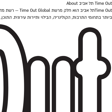
Time Out תל אביב About
ביותר בתחומי התרבות, הקולינריה, הבילוי ותיירות עירונית. התוכן, שמתעדכן 24/7, נכתב ונערך על ידי צוות עיתונאים מקצועי מקומי בישראל, בהתאם לסטנדרט