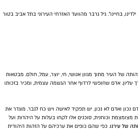
ינו, בחיינו". גיל גרבר מהוועד האזרחי העירוני בתל אביב בטור
לאות 24 שעות ביממה, יום אחרי יום, יוצקות את זהותה של העיר מתוך מגוון אנושי, חי, יוצר, עמל, חולם. מבטאות
ך עליון. אדם שחופשי לרדוף אחר הגשמה עצמית, ומכיר בזכותו
ם נכון ואדם לא נכון. יש תפקיד לאישה ויש כח לגבר. מוגדר את
 מצומצמת וכוחנית, סוכנים אלו לקחו בעלות על היהדות ועל
תה של עירנו
. כפי שהם כופים את ערכיהם על הזהות היהודית