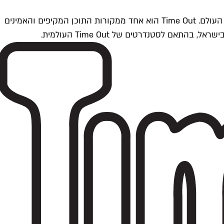
Time Outתל אביב הוא חלק מרשת Time Out Global — רשת מדיה בינלאומית הפועלת ב-360 ערים מרכזיות וב-60 מדינות ברחבי העולם. Time Out הוא אחד ממקורות התוכן המקיפים והאמינים