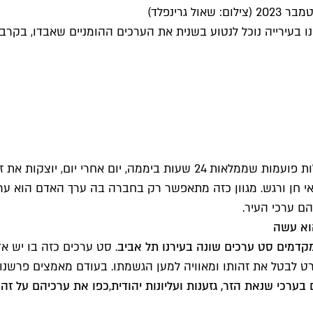
גרינפלד)
בעירייה נוכל לנטוע בשנית את הערכים ההומניים שאבדו, בקרב ילד
תל אביב, עיר ללא הפסקה, העיר העברית הראשונה – מרבד קהילות פועמות שממ
מלאי חן ורגש. מגוון כזה מתאפשר רק בחברה בה ערך האדם הוא ער
ם ערכי העיר.
הוא עשה
מקדמים סט ערכים שונה בעירנו תל אביב
. סט ערכים כזה בו יש אד
רט לבטל את זהותו ומאוויה למען הגשמתו. בעודם מאמצים פרשנות
בערכי שנאת הזר, גזענות ועליונות יהודית
,
כפו את ערכיהם על זהו