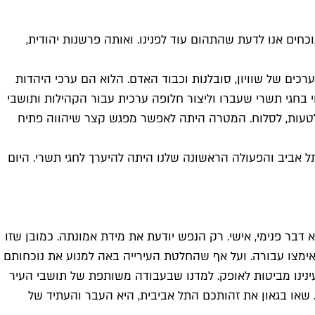
כחים אנו לדעת שהתהום עוד לפנינו. ואותה פרשנות יהודית,
כים של שוויון, סובלנות וכבוד האדם. הלוא הם ערכי היהדות
בחגי תשרי שעברו וליצור חלופה ערכית עבור הקהילות ותושבי
 לטעות, לסלוח. המטרה היתה לאפשר מפגש קצר שיהווה פתיח
תל אביב והפעולה הראשונה שלנו היתה להיערך לחגי תשרי. היום
דבר פנימי, אישי. רק הנפש יודעת את מידת אמונתה. כמובן שזו
י אימצו עבורה. ועל אף שהחלטת העירייה באה למנוע את נוכחותם
נינו מביטות לאופק. למדנו שבעבודה משותפת של תושבי העיר
חים. שאו בגאון את זהותכם התל אביבית, היא העבר והעתיד של