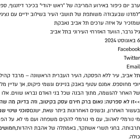
ערב יום כיפור באירוע המריבה של "ראש יהודי" בכיכר דיזנגוף, ספטמבר 2023 (צילום: שאול 
"למדנו שבעבודה משותפת של תושבי העיר בשילוב ידיים עם נציגינו 
שמזכיר על איזה ערכים תל אביב נאבקת
גיל גרבר, הוועד האזרחי העירוני בתל אביב
6 באוגוסט 2024
Facebook
Twitter
Email
יופי מחוספס. אמנם עטוף באבק בניינים וגשמי פיקוס, אך עדיין 
של האחר להגשמה, מתוך הבנה שכל בני האדם נבראו שווים. אלו ה
>>
זו לא ספרטה: נאום ברק חירם עסק בקיטוב, וזה בדיוק מה ש
בעשור האחרון, ובשנים האחרונות ביתר שאת, ישנם
סוכני שינוי ש
מי נורמלי לאהוב, עם מי נורמלי להקים משפחה ועם מי לא. על הפ
תרבותה. בחגי תשרי אשתקד, באמתלה של אהבת היהדות,
חמושים 
כולה.