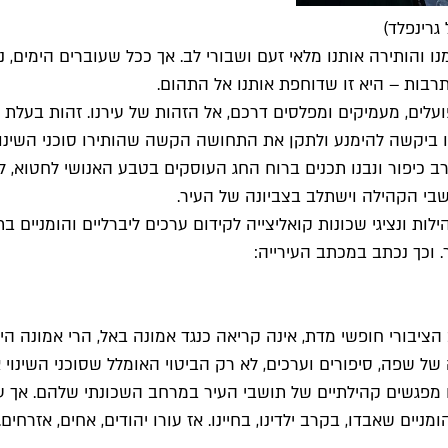
גרינפלד)
 והותירה אותנו מלאי זעם ושבורי לב. אך ככל שעוברים הימים, נו
ים, מעמיקים ומפלסים דרכם, אל הזהות של עירנו. זהות בעלת ער
 ביקשה להימנע ולתקן את התחושה הקשה שהותירו סוכני השינוי 
רב כיפור ונבנו תכנים ברוח החג העוסקים בטבע האנושי לחטוא,
שבי הקהילה וישתלב בצביונה של העיר.
ת ונציגי שכונות קואליצייה לקידום ערכים ליברליים והומניים ב
 וכך נכתב במכתב העירייה:
יבורי חופשי מדת, אינה קריאה כנגד אמונה באל, הרי אמונה היא 
ה של שפה, סיפורים וערכים, לא רק הביטוי האומלל שסוכני השינו
מפגשים קהילתיים של תושבי העיר במרחב השכונתי שלהם. אך עי
ומניים שאבדו, בקרב ילדינו, בחיינו. אז עורו יהודים, אחים, אזר