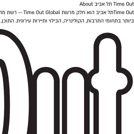
Time Out תל אביב About
ביותר בתחומי התרבות, הקולינריה, הבילוי ותיירות עירונית. התוכן, שמתעדכן 24/7, נכתב ונערך על ידי צוות עיתונאים מקצועי מקומי בישראל, בהתאם לסטנדרט