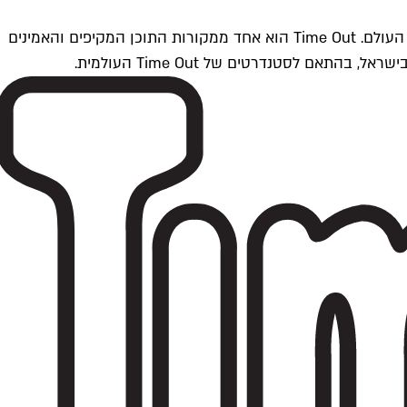
Time Outתל אביב הוא חלק מרשת Time Out Global — רשת מדיה בינלאומית הפועלת ב-360 ערים מרכזיות וב-60 מדינות ברחבי העולם. Time Out הוא אחד ממקורות התוכן המקיפים והאמינים