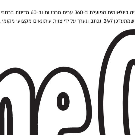
ים של Time Out העולמית.