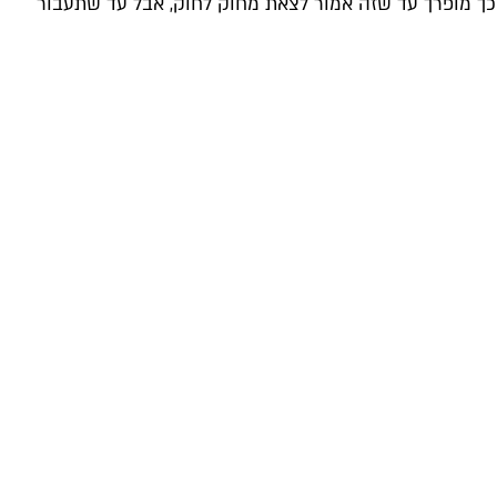
כל כך מופרך עד שזה אמור לצאת מחוק לחוק, אבל עד שתעבור