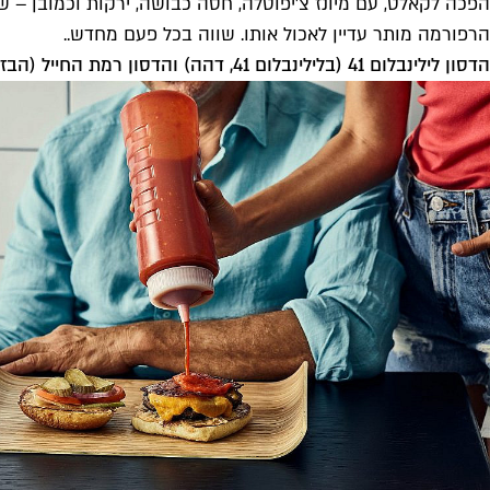
הפכה לקאלט, עם מיונז צ'יפוטלה, חסה כבושה, ירקות וכמובן – ש
הרפורמה מותר עדיין לאכול אותו. שווה בכל פעם מחדש..
הדסון לילינבלום 41 (בלילינבלום 41, דהה) והדסון רמת החייל (הבזל 27)