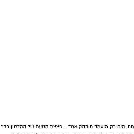
י מושחת, היה רק מועמד מובהק אחד – פצצת הטעם של ההדסון כבר