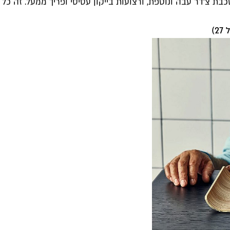
כבת צ'דר עבה ונוטפת, ורצועות בייקון עסיסי ופריך ממעל. זה 