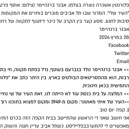
פלורנטין אשכרה נוצרה בצלמו. אבנר ברנהיימר (צילום: אוסף פרטי
"העיר שלי": המדור שבו תל אביבים מוכרים בוחרים את המקומות 
סיבות לחגוג. מסע קצר בין הקרב על כיכר דיזנגוף לתקווה של רח
אבנר ברנהיימר
28 במרץ 2024
Facebook
Twitter
Email
רבות, הוא מהתסריטאים הבולטים בארץ. בין היתר כתב את "פלורנטין
החמישית בכאן חינוכית
.
>> המלצה על בית כנסת עוד לא הייתה לנו. זאת העיר של שי נחייס
>>
העיר של איתי מאוטנר: מקום מ-1949 ומקום למצוא בתוכנו רוך
1. קפה יום טוב
אני חושב שאני די הראשון שהתיישב בבית הקפה הזה בכרם התימנ
מאפשרים לי להתערב
בפלייליסט. כשתל אביב עדיין חגגה והשוק 