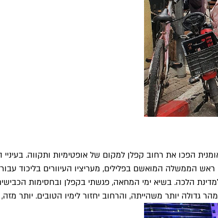
ת הפכו את רחוב קפלן למקום של אופטימיות ותקווה. בעיניי האי
אש הממשלה המואשם בפלילים, מעריציו העיוורים בליכוד עבורם
ינת הלכה. בשיא ימי המחאה, פגשתי בקפלן ובחסימות הכבישים בא
ר גדולה יותר משהייתה, והרחוב יחזור לימיו הטובים. יותר מזה,