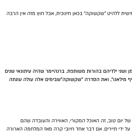
ישית ללהיט "שקשוקה" בכאן חינוכית, אבל חוץ מזה אין הרבה
ק הכרמל לבננה ביץ' עם בן זוגו ערן נוימן ושני ילדיהם בהורות משותפת. ברנהיימר שהיה עיתונאי שנים
מקיף מילאנו", ואת הסדרה "שקשוקה"
שבימים אלה עולה עונתה
ל יום טוב, זה האוכל המקורי, האווירה והעובדה שהם
על ידי תיירים. אם דבר אחד חיובי קרה מאז המלחמה הארורה