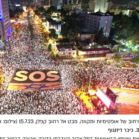
רחוב של אופטימיות ותקווה. מבט אל רחוב קפלן, 15.7.23 (צילום: אמיר גולדשטיין)
3. כיכר דיזנגוף
את שנותיי הראשונות בתל אביב העברתי בדירה שכורה ברחוב זמנהו