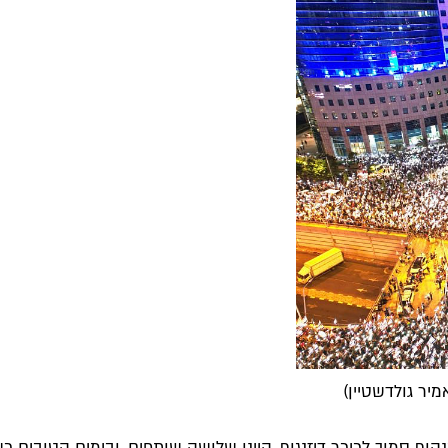
ף סמוך לכיכר דיזנגוף. היינו שלושה שותפים, ובימים הטובים כש