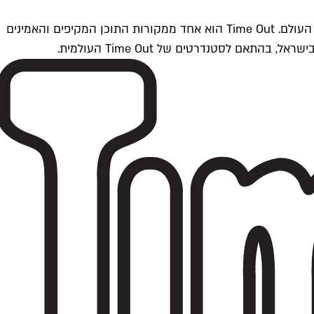
Time Outתל אביב הוא חלק מרשת Time Out Global — רשת מדיה בינלאומית הפועלת ב-360 ערים מרכזיות וב-60 מדינות ברחבי העולם. Time Out הוא אחד ממקורות התוכן המקיפים והאמינים