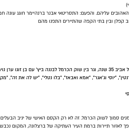
)
האהובים עליהם. והפעם: התסריטאי אבנר ברנהיימר חוגג עונה חמ
וב קפלן ובין בתי הקפה שהתיירים התפנו מהם
>> אבנר ברנהיימר נולד בגברעם בעוטף, גדל בפתח תקווה, חי בתל אביב 35 שנה, וגר בין שו
", "יוסי וג'אגר", "אמא ואבאז", "בלו נטלי", "יש לה את זה", "
י
ים סמוך לשוק הכרמל. זה לא רק הקסם האישי של יניב הבעלים ש
הפך לאזור תיירות ברמת העיר העתיקה של ברצלונה, המקום נכבש 