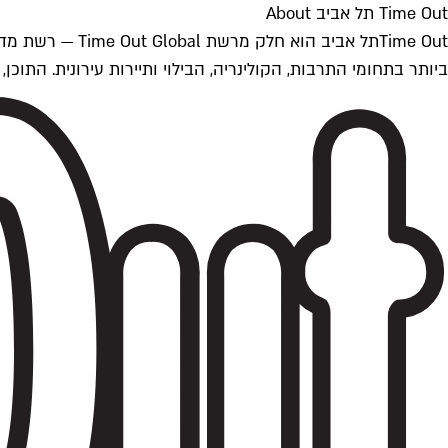
Time Out תל אביב About
ביותר בתחומי התרבות, הקולינריה, הבילוי ותיירות עירונית. התוכן, שמתעדכן 24/7, נכתב ונערך על ידי צוות עיתונאים מקצועי מקומי בישראל, בהתאם לסטנדרט