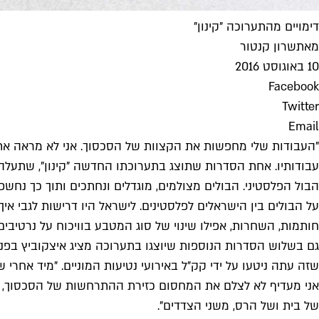
דימויים מהתערוכה "קינון"
מאת
שרון קנטור
10 באוגוסט 2016
Facebook
Twitter
Email
"העבודות שלי מחפשות את הקצוות של הסכסוך. אני לא מראה את 
עבודותיו. אחת הסדרות שתוצג בתערוכתו החדשה "קינון", שתעלה
הבול הפלסטיני. הבולים מצולמים, מוגדלים ונחתכים ותוך כך נחש
על הבולים בין הישראלים לפלסטינים. לישראל היו דרישות לגבי א
חותמות, השחרות, אפילו שינוי של סוג המטבע בוויכוח על נרטיבים.
גם בשלוש הסדרות הנוספות שיוצגו בתערוכה מציג איצקוביץ בפני
שזה עתה ניטעו על ידי קק"ל באירועי נטיעות המוניים. "מיד אח
אני מעדיף לא לצלם את המחסום כזירת ההתרחשות של הסכסוך, אלא
של בית ושל הרס, משני הצדדים".