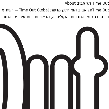
Time Out תל אביב About
ביותר בתחומי התרבות, הקולינריה, הבילוי ותיירות עירונית. התוכן, שמתעדכן 24/7, נכתב ונערך על ידי צוות עיתונאים מקצועי מקומי בישראל, בהתאם לסטנדרט