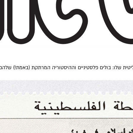
ית שלו: בולים פלסטיניים וההיסטוריה המרתקת (באמת!) שלהם. תע