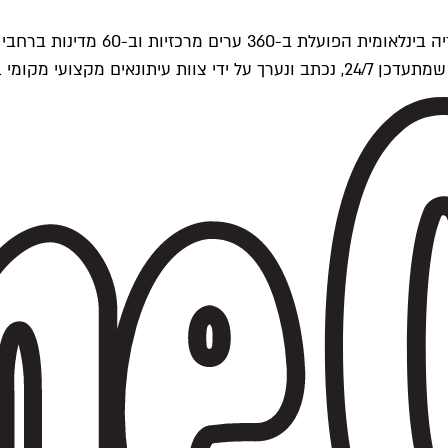
ים של Time Out העולמית.