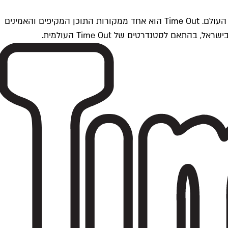
Time Outתל אביב הוא חלק מרשת Time Out Global — רשת מדיה בינלאומית הפועלת ב-360 ערים מרכזיות וב-60 מדינות ברחבי העולם. Time Out הוא אחד ממקורות התוכן המקיפים והאמינים