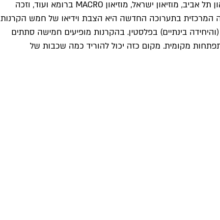
איצקוביץ (41), בעל תואר שני בצילום ואמנות מבצלאל, הציג בתערוכות יחיד ובתערוכות קבוצתיות בארץ ובעולם – בין השאר במוזיאון תל אביב, מוזיאון ישראל, מוזיאון MACRO ברומא ועוד, וזכה
לצלם צעיר מטעם מוזיאון ישראל (2008) ובפרס האמן הצעיר מטעם משרד התרבות הישראלי (2010). העבודה המרכזית בתערוכה החדשה היא הצבת וידיאו של חמש הקרנות
 (והיחידה בינתיים) בפלסטין. בהקרנות מופיעים חמישה סתתים
והתפתחות מקומית. מקום כזה יכול להוריד כמה שכבות של