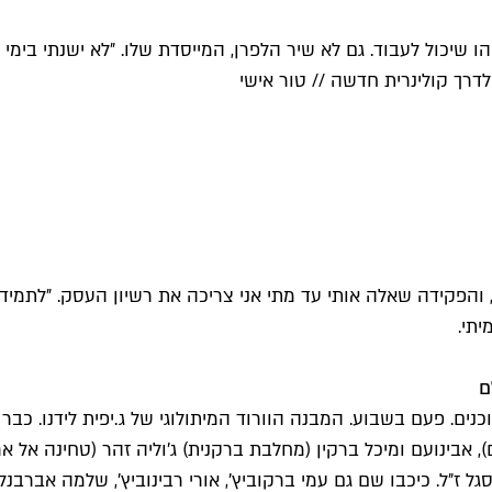
משהו שיכול לעבוד. גם לא שיר הלפרן, המייסדת שלו. ״לא ישנתי 
בתל אביב, והפקידה שאלה אותי עד מתי אני צריכה את רשיון העסק. ״
יתי.
ם
ראשון נפתח בנמל תל אביב במאי 2008. שמונה דוכנים. פעם בשבוע. המבנה הוורוד המיתולוג
אבינועם ומיכל ברקין (מחלבת ברקנית) ג׳וליה זהר (טחינה אל ארז)
ל ז״ל. כיכבו שם גם עמי ברקוביץ׳, אורי רבינוביץ׳, שלמה אברבנ