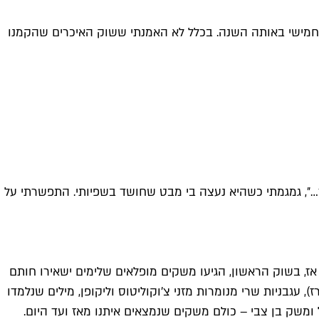
בימי חמישי באותה השנה. בכלל לא האמנתי ששוק האיכרים שהקמנו
לתמיד…״, גמגמתי כשהיא נעצה בי מבט שחושד בשפיותי. התפשרתי על
י של ג.יפית לידנו. כבר אז, בשוק הראשון, הגיעו משקים מופלאים שלימים ישאירו חותם
, עגבניות שרי מנומרות מזני צ׳וקוליטוס וליקופן, מילים שנלמדו
ל ומשק בן צבי – כולם משקים שנמצאים איתנו מאז ועד היום.