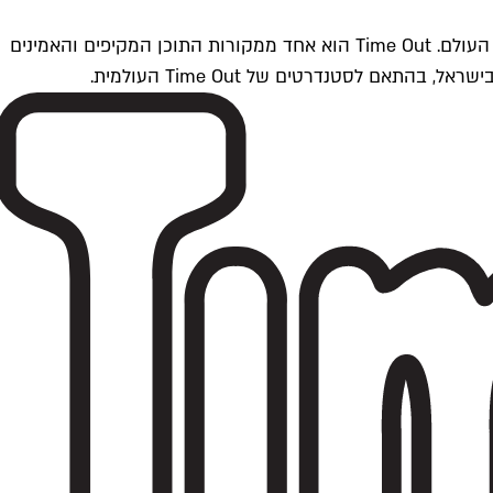
Time Outתל אביב הוא חלק מרשת Time Out Global — רשת מדיה בינלאומית הפועלת ב-360 ערים מרכזיות וב-60 מדינות ברחבי העולם. Time Out הוא אחד ממקורות התוכן המקיפים והאמינים