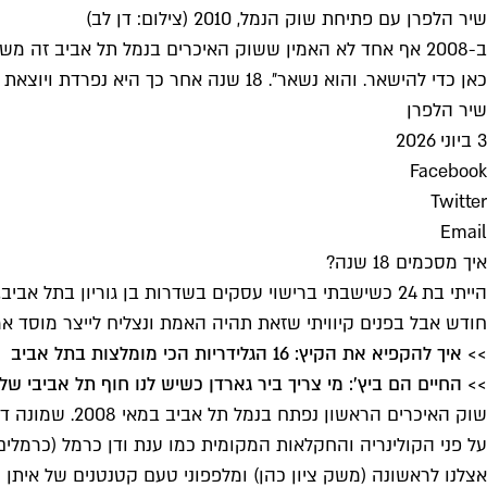
שיר הלפרן עם פתיחת שוק הנמל, 2010 (צילום: דן לב)
ב-2008 אף אחד לא האמין ששוק האיכרים בנמל תל אביב זה 
כאן כדי להישאר. והוא נשאר״. 18 שנה אחר כך היא נפרדת ויוצאת לדרך קולינרית חדשה // טור אישי
שיר הלפרן
3 ביוני 2026
Facebook
Twitter
Email
איך מסכמים 18 שנה?
הייתי בת 24 כשישבתי ברישוי עסקים בשדרות בן גוריון 
חודש אבל בפנים קיוויתי שזאת תהיה האמת ונצליח לייצר מוסד אמ
>> איך להקפיא את הקיץ: 16 הגלידריות הכי מומלצות בתל אביב
>> החיים הם ביץ': מי צריך ביר גארדן כשיש לנו חוף תל אביבי של
שוק האיכרים ה
על פני הקולינריה והחקלאות המקומית כמו ענת ודן כרמל (כרמלים), 
אצלנו לראשונה (משק ציון כהן) ומלפפוני טעם קטנטנים של איתן סג