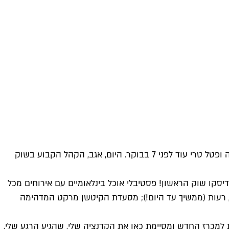
בדיעבד היו לכך סימנים מקדימים, כמו עגלות שוק (נראה הזוי בזמנו על הדק בנמל) וחיסול תפוחי אדמה מזן ראטה עם שאריות אדמה ופטל טרי עוד לפני 7 בבוקר. היום, אגב, הקהל הקבוע בשוק
אחר. הדיסקו שוק הראשון! פסטיבלי אוכל בינלאומיים עם אירוחים מכל
נה, רעות (ממשיך עד היום!); מסעדת הקיטשן מרקט המדהימה
 למכרז החדש ומסיימת כאן את הקדנציה שלי, שהגיע הרגע שלי,