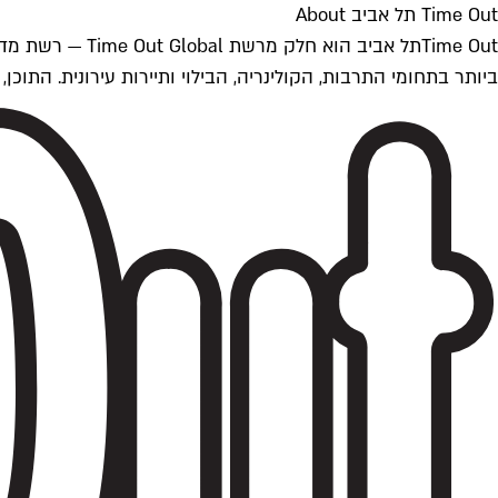
Time Out תל אביב About
ביותר בתחומי התרבות, הקולינריה, הבילוי ותיירות עירונית. התוכן, שמתעדכן 24/7, נכתב ונערך על ידי צוות עיתונאים מקצועי מקומי בישראל, בהתאם לסטנדרט