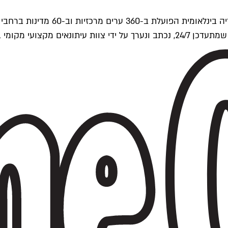
ים של Time Out העולמית.