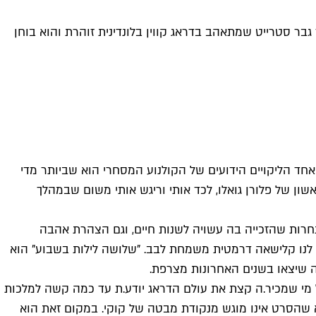
ר סטרייט שמתאהב בדראג קווין בלונדינית זוהרת והוא בוחן
חד הליקויים הידועים של הקולנוע המסחרי הוא שביותר מדי
שון של פלורן גואלו, לכד אותי וריגש אותי משום שבמהלך
חרות שהזכייה בה עשויה לשנות חיים, וגם הצהרת אהבה
 לנו קלישאה דרמטית משמחת לבב. "שלושה לילות בשבוע" הוא
ה שיצאו בשנים האחרונות מצרפת.
ריזאית צעירה ומוכשרת. כל מי שמכיר.ה קצת את עולם הדראג יודע.ת עד כמה קשה למלכות
א באמת מעוניין בה", כתוב שם. אלא שהסרט אינו מוגש מנקודת מבטה של קוקי. במקום זאת הוא