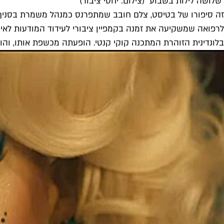
"שלושה לילות בשבוע" (צילום: יחסי ציבור)
זה סיפורו של בטיסט, צלם חובב שמתפרנס כמנהל משמרת בסניף של
לרפואה שמשקיעה את זמנה בקמפיין ציבורי לעידוד המודעות לאיי
בלונדינית הזוהרת המתכנה קוקי קנטי. הופעתה מכשפת אותו, וה