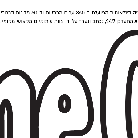
ים של Time Out העולמית.