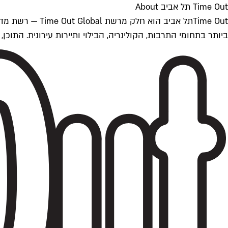
Time Out תל אביב About
ביותר בתחומי התרבות, הקולינריה, הבילוי ותיירות עירונית. התוכן, שמתעדכן 24/7, נכתב ונערך על ידי צוות עיתונאים מקצועי מקומי בישראל, בהתאם לסטנדרט