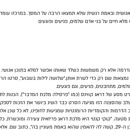
נושית ובאמת רגשית שלא תמצאו הרבה על המסך. במרכזו עומד גב
לא חיים על בני אדם שלמים, פגיעים ופוגעים
 הדרמה אלא רק משמשות כשלד שאותו אפשר למלא בתוכן אנושי. א
 נמצאות שם רק כדי לשרת אותן.
"שלושה לילות בשבוע", סרטו הרא
מים, מתחבטים, פגיעים, וגם פוגעים.
 מסע של דראג קווינס (כמו "פרסילה מלכת המדבר"), הכנות לת
בשלב שהסצנה הזו מגיעה הסרט כבר השיג ביושר את הזכות לספק
הדרמות והקומדיות הרומנטיות שמגיעות לחופינו, לא כל שכן אל
 שהתפרסם באתרים של סינמטק תל אביב ו-TLVfest קצת מטעה. "קוקי קנטי היא מלכת דראג פ
דראג למצוא אהבה. לכן כאשר קוקי פוגשת לראשונה את בטיסט בן ה-29, קשה לה להאמין שהו