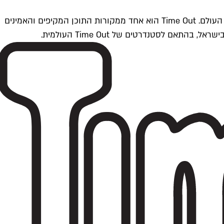
Time Outתל אביב הוא חלק מרשת Time Out Global — רשת מדיה בינלאומית הפועלת ב-360 ערים מרכזיות וב-60 מדינות ברחבי העולם. Time Out הוא אחד ממקורות התוכן המקיפים והאמינים