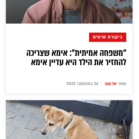
דירה להכיר
© יובל סיגלר תקשורת בע"מ 2026
Designed, Developed and Powered by
RGB Media
תוכן מקודם
ביקורת סרטים
"משפחה אמיתית": אימא שצריכה
להחזיר את הילד היא עדיין אימא
מאת
יעל שוב
26 בספטמבר 2023