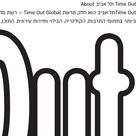
Time Out תל אביב About
ביותר בתחומי התרבות, הקולינריה, הבילוי ותיירות עירונית. התוכן, שמתעדכן 24/7, נכתב ונערך על ידי צוות עיתונאים מקצועי מקומי בישראל, בהתאם לסטנדרט