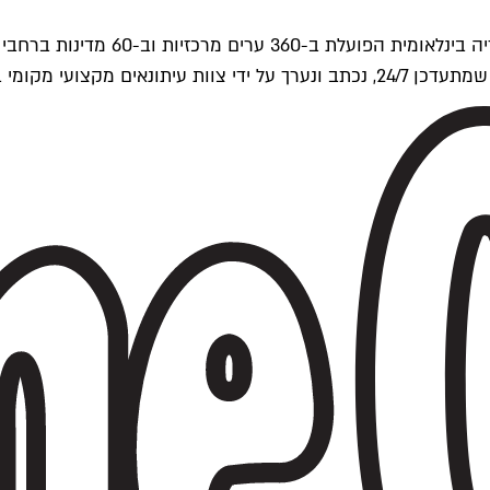
ים של Time Out העולמית.