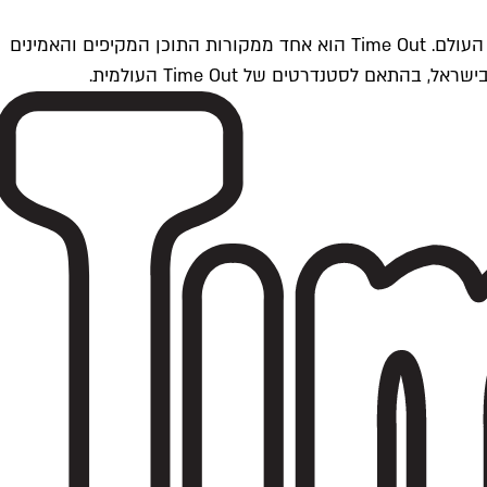
Time Outתל אביב הוא חלק מרשת Time Out Global — רשת מדיה בינלאומית הפועלת ב-360 ערים מרכזיות וב-60 מדינות ברחבי העולם. Time Out הוא אחד ממקורות התוכן המקיפים והאמינים