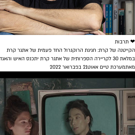
❤ תרבות
הקייטנה של קרת: חגיגת הרוקנרול החד פעמית של אתגר קרת
במלאת 30 לקריירה הספרותית של אתגר קרת יתכנס האיש והאגדה יחד גלעד כהנא, ערן צור, שולי רנד, שירה גפן, שלומי שבן...
מאת
מערכת טיים אאוט
21 בפברואר 2022