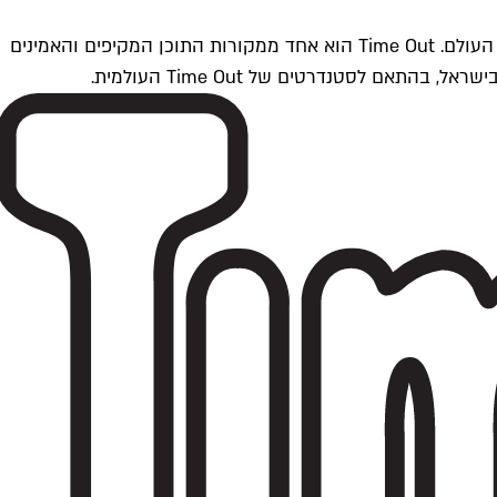
Time Outתל אביב הוא חלק מרשת Time Out Global — רשת מדיה בינלאומית הפועלת ב-360 ערים מרכזיות וב-60 מדינות ברחבי העולם. Time Out הוא אחד ממקורות התוכן המקיפים והאמינים