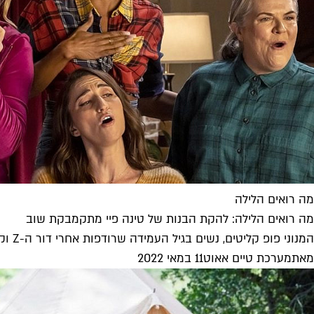
מה רואים הלילה
מה רואים הלילה: להקת הבנות של טינה פיי מתקמבקת שוב
המנוני פופ קליטים, נשים בגיל העמידה שרודפות אחרי דור ה-Z וקצב הפאנצ'ים המסחרר שהתרגלנו אליו עוד מימי "רוק 30" – הסיטקום...
מאת
מערכת טיים אאוט
11 במאי 2022