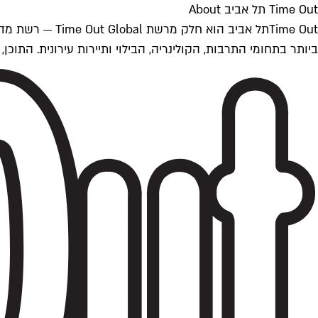
Time Out תל אביב About
ביותר בתחומי התרבות, הקולינריה, הבילוי ותיירות עירונית. התוכן, שמתעדכן 24/7, נכתב ונערך על ידי צוות עיתונאים מקצועי מקומי בישראל, בהתאם לסטנדרט