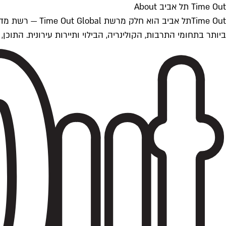
Time Out תל אביב About
ביותר בתחומי התרבות, הקולינריה, הבילוי ותיירות עירונית. התוכן, שמתעדכן 24/7, נכתב ונערך על ידי צוות עיתונאים מקצועי מקומי בישראל, בהתאם לסטנדרט