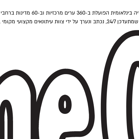
ים של Time Out העולמית.