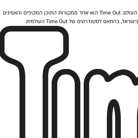
Time Outתל אביב הוא חלק מרשת Time Out Global — רשת מדיה בינלאומית הפועלת ב-360 ערים מרכזיות וב-60 מדינות ברחבי העולם. Time Out הוא אחד ממקורות התוכן המקיפים והאמינים