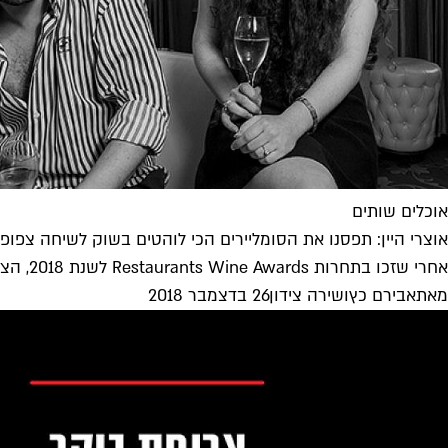
אוכלים שותים
אוצרי היין: תפסנו את הסומליירים הכי לוהטים בשוק לשיחה צפופה 
אחרי שזכו בתחרות Restaurants Wine Awards לשנת 2018, הצלחנו להושיב את הסומליירים שירה צידון (נורמן) ואבירם כץ (הבסטה) לשיחה כנה על...
מאת
אבירם כץ
ו
שירה צידון
26 בדצמבר 2018