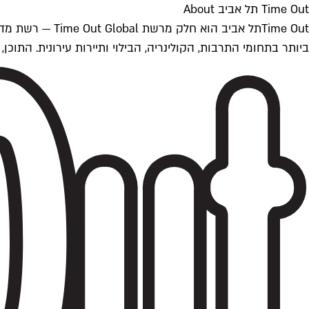
Time Out תל אביב About
ביותר בתחומי התרבות, הקולינריה, הבילוי ותיירות עירונית. התוכן, שמתעדכן 24/7, נכתב ונערך על ידי צוות עיתונאים מקצועי מקומי בישראל, בהתאם לסטנדרט