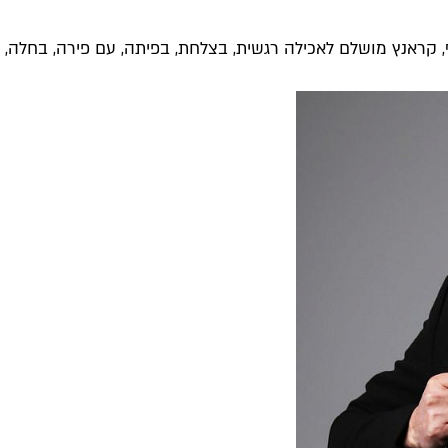
 קראנץ מושלם לאכילה רגשית, בצלחת, בפיתה, עם פירה, בחלה, בח