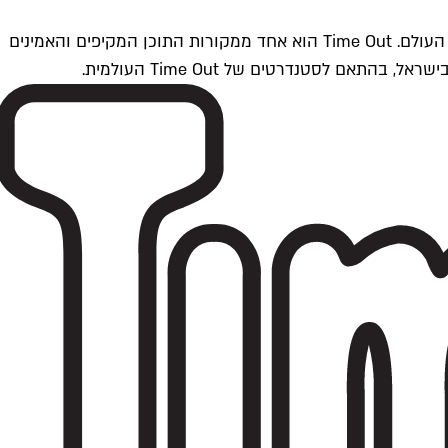
Time Outתל אביב הוא חלק מרשת Time Out Global — רשת מדיה בינלאומית הפועלת ב-360 ערים מרכזיות וב-60 מדינות ברחבי העולם. Time Out הוא אחד ממקורות התוכן המקיפים והאמינים