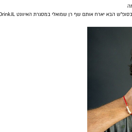
מה
 אותם שף רן שמואלי במסגרת האיוונט Drink.IL ב"מערבה". ביקשנו...