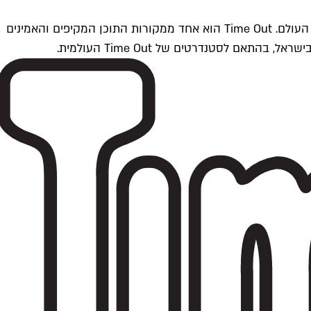
Time Outתל אביב הוא חלק מרשת Time Out Global — רשת מדיה בינלאומית הפועלת ב-360 ערים מרכזיות וב-60 מדינות ברחבי העולם. Time Out הוא אחד ממקורות התוכן המקיפים והאמינים