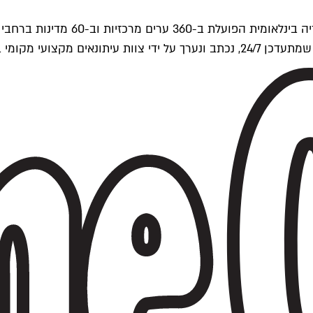
ים של Time Out העולמית.