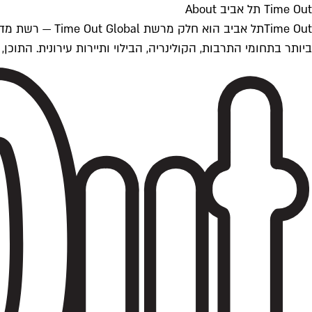
Time Out תל אביב About
ביותר בתחומי התרבות, הקולינריה, הבילוי ותיירות עירונית. התוכן, שמתעדכן 24/7, נכתב ונערך על ידי צוות עיתונאים מקצועי מקומי בישראל, בהתאם לסטנדרט