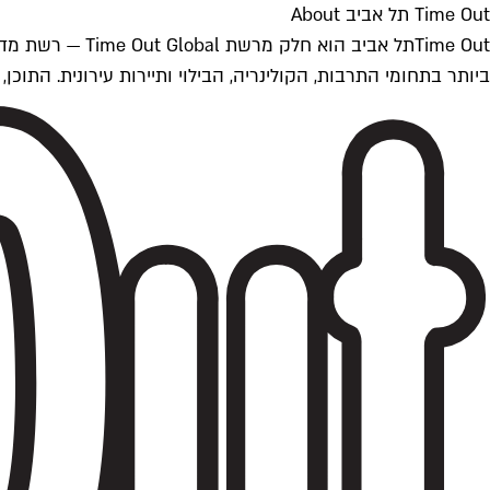
Time Out תל אביב About
ביותר בתחומי התרבות, הקולינריה, הבילוי ותיירות עירונית. התוכן, שמתעדכן 24/7, נכתב ונערך על ידי צוות עיתונאים מקצועי מקומי בישראל, בהתאם לסטנדרט