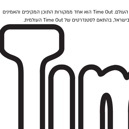
Time Outתל אביב הוא חלק מרשת Time Out Global — רשת מדיה בינלאומית הפועלת ב-360 ערים מרכזיות וב-60 מדינות ברחבי העולם. Time Out הוא אחד ממקורות התוכן המקיפים והאמינים