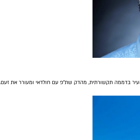
יר בדממה תקשורתית, מהדק שת"פ עם חולדאי ומעורר את זעם...