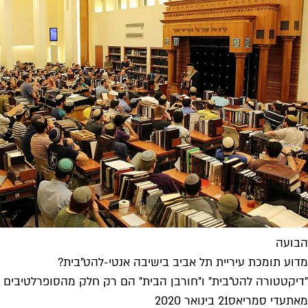
הבועה
מדוע תומכת עיריית תל אביב בישיבה אנטי-להט"בית?
"דיקטטורה להט"בית" ו"חורבן הבית" הם רק חלק מהסופרלטיבים שמ
מאת
עדי סמריאס
21 בינואר 2020