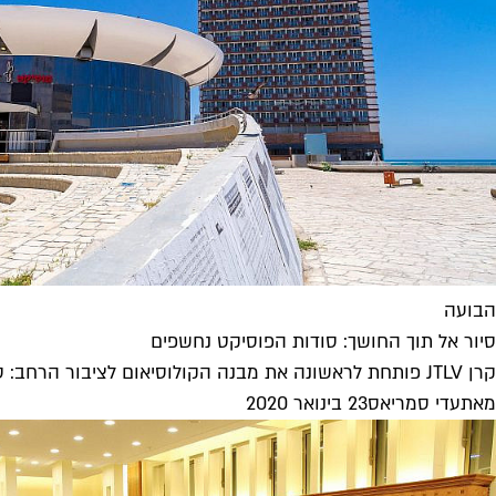
הבועה
סיור אל תוך החושך: סודות הפוסיקט נחשפים
קרן JTLV פותחת לראשונה את מבנה הקולוסיאום לציבור הרחב: סיור אוזניות חווייתי של האמנית עלית קרייז ידריך את הקהל בחללים שמספרים...
מאת
עדי סמריאס
23 בינואר 2020