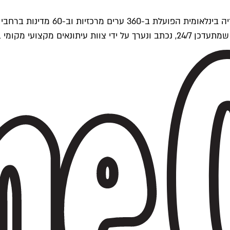
ים של Time Out העולמית.