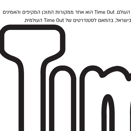
Time Outתל אביב הוא חלק מרשת Time Out Global — רשת מדיה בינלאומית הפועלת ב-360 ערים מרכזיות וב-60 מדינות ברחבי העולם. Time Out הוא אחד ממקורות התוכן המקיפים והאמינים