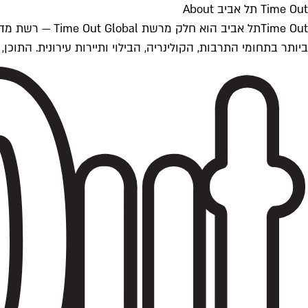
Time Out תל אביב About
ביותר בתחומי התרבות, הקולינריה, הבילוי ותיירות עירונית. התוכן, שמתעדכן 24/7, נכתב ונערך על ידי צוות עיתונאים מקצועי מקומי בישראל, בהתאם לסטנדרט