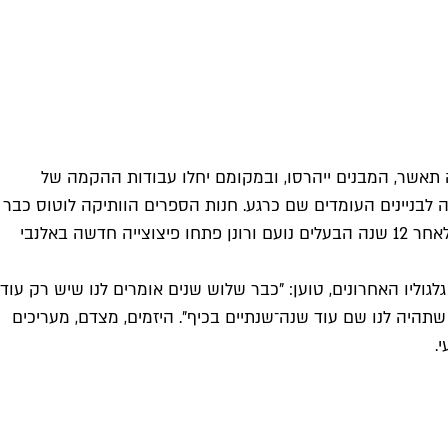
יה תאשר, המבנים ייהרסו, ובמקומם יחלו עבודות ההקמה של
ה לבניינים העומדים שם כרגע. חנות הספרים הוותיקה לוטוס כבר
הודיעה על סגירתה הצפויה בחודשים הקרובים, אחרי יותר מ־50 שנה (!) של פעילות. בפיצוציית אלנבי 101 השלימו עם הגורל המר, ולאחר 12 שנה הבעלים נועם ורונן פתחו פיצוצייה חדשה באלנבי
גוליו האחרונים, טוען: "כבר שלוש שנים אומרים לנו שיש רק עוד
 שתהיה לנו שם עוד שנה־שנתיים בכיף". היזמים, מצדם, מעריכים