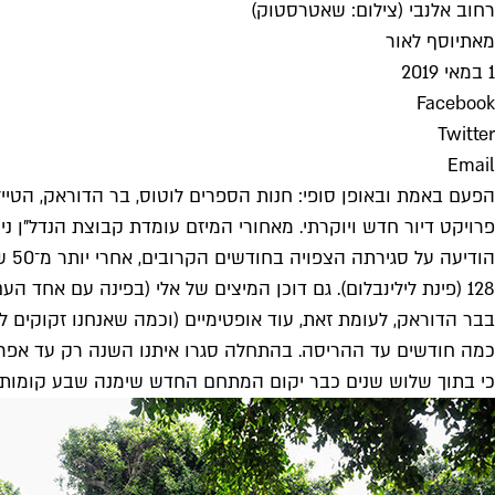
רחוב אלנבי (צילום: שאטרסטוק)
מאת
יוסף לאור
1 במאי 2019
Facebook
Twitter
Email
הפעם באמת ובאופן סופי: חנות הספרים לוטוס, בר הדוראק, הטייל
פרויקט דיור חדש ויוקרתי. מאחורי המיזם עומדת קבוצת הנדל"ן ני
128 (פינת לילינבלום). גם דוכן המיצים של אלי (בפינה עם אחד העם) הצפין לאלנבי 78 ייסגר לאחר יותר מעשור וחצי.
בבר הדוראק, לעומת זאת, עוד אופטימיים (וכמה שאנחנו זקוקים למ
כמה חודשים עד ההריסה. בהתחלה סגרו איתנו השנה רק עד אפריל, וא
כי בתוך שלוש שנים כבר יקום המתחם החדש שימנה שבע קומות, 94 דירות מגורים, קומת עסקים (במפלס הקרקע) וחניון תת קרקע