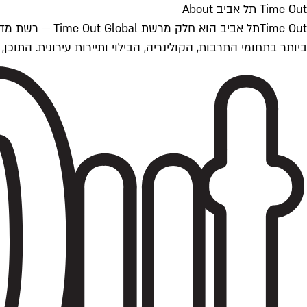
Time Out תל אביב About
ביותר בתחומי התרבות, הקולינריה, הבילוי ותיירות עירונית. התוכן, שמתעדכן 24/7, נכתב ונערך על ידי צוות עיתונאים מקצועי מקומי בישראל, בהתאם לסטנדרט