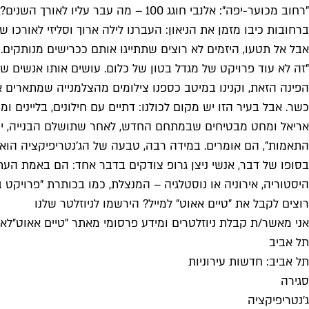
"רחוב מכוער-יפה": אלנבי חוגג 100 – מה עבר עליו לאורך השנים?
ברחובות כיבו מזמן את הניאון: העברנו לילה ארוך וסליזי לאורכו ש
אבל אל תטעו, היזמים לא רוצים שתתייגו אותם ככרישים מנותקי
"זה לא עוד פרויקט של מגדל בטון של כלום. עושים אותו אנשים 
הפינה הזאת, וקנינו במיטב כספנו צילומים מהצלמנייה שמתארים את
כשר. אבל בעיר הזו יש מקום לכולנו: דתיים עם חילונים, בליינים ומ
אריאל ומחט מבטיחים שבמתחם החדש, לאחר שתושלם הבנייה, יהיה 
התאמות", הם אומרים. במידה רבה, טבעה של הג'נטריפיקציה הוא 
בסופו של דבר, אנשי ניצן גרופ צודקים בדבר אחד: הם באמת העתיד
היסטוריה, אירוניה או נוסטלגיה – המנצלת, כמו בכותרת "פרויקט
רוצים לקבל את ״טיים אאוט״ למייל? הירשמו לניוזלטר שלנו
אני מאשר/ת קבלת ניוזלטרים ומידע פרסומי מאתר ״טיים אאוט״
לאי
תל אביב
תל אביב: חדשות עירוניות
סגירה
ג'נטריפיקציה