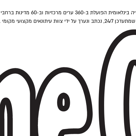
ים של Time Out העולמית.