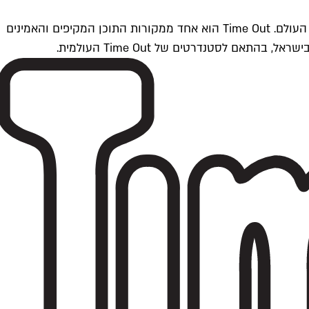
Time Outתל אביב הוא חלק מרשת Time Out Global — רשת מדיה בינלאומית הפועלת ב-360 ערים מרכזיות וב-60 מדינות ברחבי העולם. Time Out הוא אחד ממקורות התוכן המקיפים והאמינים