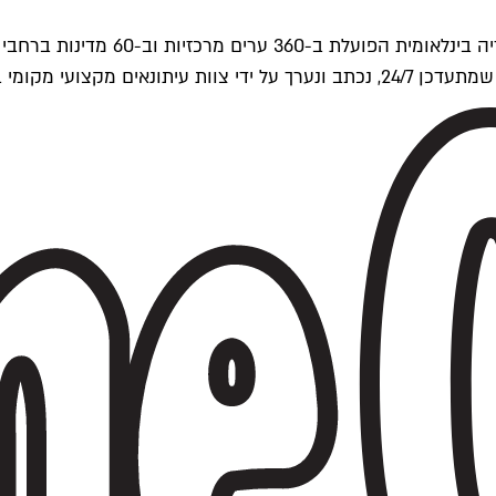
ים של Time Out העולמית.