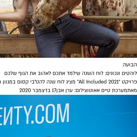
הבועה
לוהטים ונכונים: לוח השנה שילמד אתכם לאהוב את הגוף שלכם
פרויקט "All Included 2021" מציג לוח שנה להט"בי קסום במגוון רחב של מבני גוף וגילים, נגד מודל היופי השגור ובעד דימוי...
מאת
מערכת טיים אאוט
ו
צילום: ערן אבן
17 בדצמבר 2020