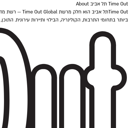
Time Out תל אביב About
ביותר בתחומי התרבות, הקולינריה, הבילוי ותיירות עירונית. התוכן, שמתעדכן 24/7, נכתב ונערך על ידי צוות עיתונאים מקצועי מקומי בישראל, בהתאם לסטנדרט