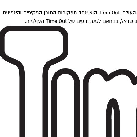
Time Outתל אביב הוא חלק מרשת Time Out Global — רשת מדיה בינלאומית הפועלת ב-360 ערים מרכזיות וב-60 מדינות ברחבי העולם. Time Out הוא אחד ממקורות התוכן המקיפים והאמינים