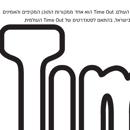
Time Outתל אביב הוא חלק מרשת Time Out Global — רשת מדיה בינלאומית הפועלת ב-360 ערים מרכזיות וב-60 מדינות ברחבי העולם. Time Out הוא אחד ממקורות התוכן המקיפים והאמינים