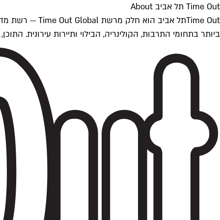
Time Out תל אביב About
ביותר בתחומי התרבות, הקולינריה, הבילוי ותיירות עירונית. התוכן, שמתעדכן 24/7, נכתב ונערך על ידי צוות עיתונאים מקצועי מקומי בישראל, בהתאם לסטנדרט