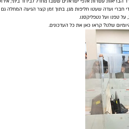
 את התפשטות המגפה, החל ממרץ 2020, שלח משרד הבריאות עשרות אלפי ישראלים ששבו מחו"
קורונה" בידי חברי ועדה שעטו חליפות מגן. בתוך זמן קצר הגיעה המחל
על טפנו ועל נטפליקסנו.