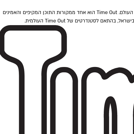
Time Outתל אביב הוא חלק מרשת Time Out Global — רשת מדיה בינלאומית הפועלת ב-360 ערים מרכזיות וב-60 מדינות ברחבי העולם. Time Out הוא אחד ממקורות התוכן המקיפים והאמינים