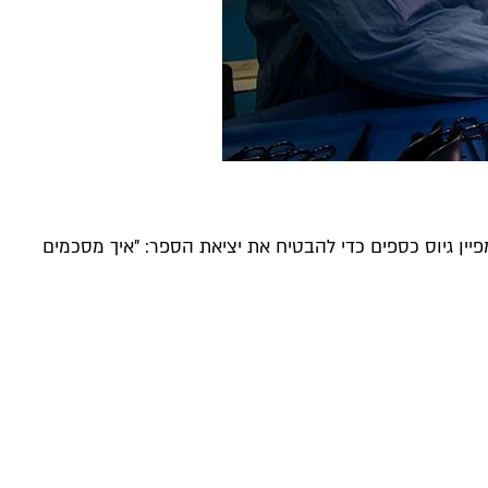
פרו החדש "לנשום". באחרונה יצא גם בקמפיין גיוס כספים כדי להבטיח את יציאת הספר: "איך מסכמים