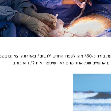
הצלם המוערך צילם כרבע מיליון תמונות במהלך שנת הקורונה וכעת בורר כ-450 מהן לס
ם אנושיים שכל אחד מהם ראוי שיספרו אותו?", הוא כותב