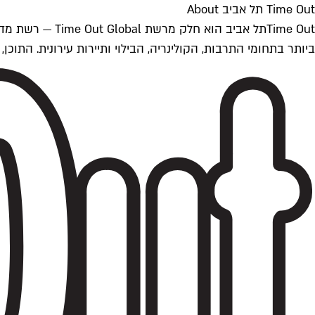
Time Out תל אביב About
ביותר בתחומי התרבות, הקולינריה, הבילוי ותיירות עירונית. התוכן, שמתעדכן 24/7, נכתב ונערך על ידי צוות עיתונאים מקצועי מקומי בישראל, בהתאם לסטנדרט