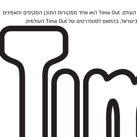
Time Outתל אביב הוא חלק מרשת Time Out Global — רשת מדיה בינלאומית הפועלת ב-360 ערים מרכזיות וב-60 מדינות ברחבי העולם. Time Out הוא אחד ממקורות התוכן המקיפים והאמינים