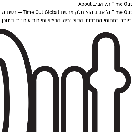
Time Out תל אביב About
ביותר בתחומי התרבות, הקולינריה, הבילוי ותיירות עירונית. התוכן, שמתעדכן 24/7, נכתב ונערך על ידי צוות עיתונאים מקצועי מקומי בישראל, בהתאם לסטנדרט