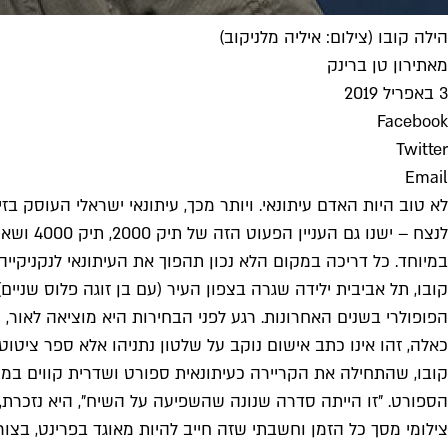
הילה קובו (צילום: איליה מלניקוב)
מאת
ירון טן ברינק
3 באפריל 2019
Facebook
Twitter
Email
לא טוב היות האדם עיתונאי. ויותר מכך, עיתונאי ישראלי העוסק 
לנצח – 
במיוחד. כל דריכה במקום הלא נכון תהפוך את העיתונאי לנקניקייה 
קובו, תל אביבית ילידה שגרה בצפון העיר (עם בן זוגה פלוס שני
הפופולרי בשנים האחרונות. רגע לפני הבחירות היא מוציאה לאור, ע
כאלה, זהו אינו כתב אישום נוקב על שלטון נתניהו אלא ספר ציטו
קובו, שהתחילה את הקריירה כעיתונאית ספורט ושדרית קווים ב
הספורט. "זו הייתה סדרה שנונה שהשפיעה על השיח", היא נזכרת,
צילומי מסך כל הזמן וחשבתי שזה חייב להיות מאוגד בפרינט, בצור