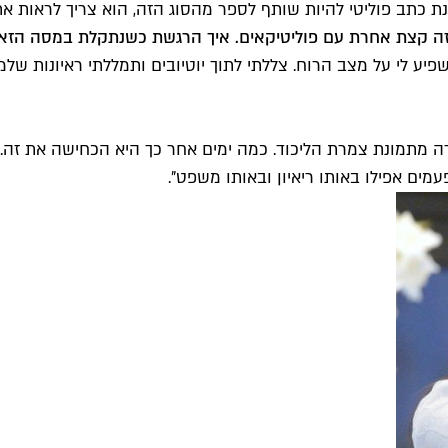
חינת כתב פוליטי להיות שותף לספר מהסוג הזה, הוא צריך לראות א
 זה קצת אחרת עם פוליטיקאים. איך הרגשת כשנתקלת במסה הזא
פיע לי על מצב הרוח. צללתי לתוך יוטיובים ותמללתי ראיונות של
רה מתמונת צמרת הליכוד. כמה ימים אחר כך היא הכחישה את זה.
מים אפילו באותו ריאיון ובאותו משפט".