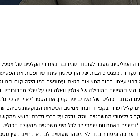
בזירה הפוליטית. מעבר לעובדה שמדובר באחורי הקלעים של מפעל נ
ישנו גם העניין הפעוט הזה של תיק 2000, תיק 4000 ושאר נקודות מפגש כואבות של הון־שלט
בפני עצמו. בתוך המציאות הזאת, עיתונאים כמו הילה קובו הם נס ג
ים), היא המגישה המובילה של אולפן וואלה ניוז על שלל מהדורו
ם הכתב הפוליטי של מעריב יניר קוזין, את הספר "לא יהיה כלום". 
טים קליל וערוך בקפידה ובחן ממיטב השטויות הבוקעות מפיהם של 
מקביל ללימודי המשפטים שלה, גדלה על ברכי סדרת "הוצא מהקש
 "ובשנים האחרונות שמתי לב לכל מיני משפטים מהעולם הפוליטי
ה ערוכה ומסודרת. זה לא משהו שעושים לבד. את חייבת עין נוספת 