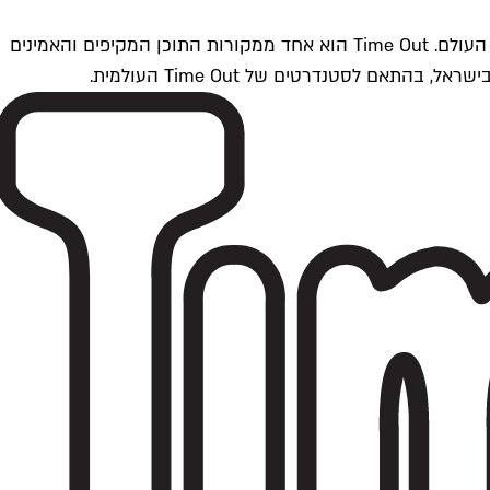
Time Outתל אביב הוא חלק מרשת Time Out Global — רשת מדיה בינלאומית הפועלת ב-360 ערים מרכזיות וב-60 מדינות ברחבי העולם. Time Out הוא אחד ממקורות התוכן המקיפים והאמינים