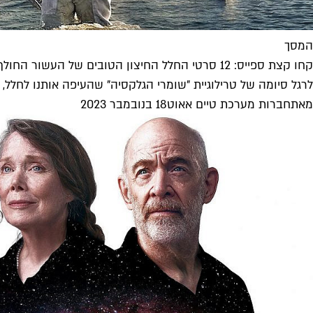
המסך
קחו קצת ספייס: 12 סרטי החלל החיצון הטובים של העשור החולף
לרגל סיומה של טרילוגיית "שומרי הגלקסיה" שהעיפה אותנו לחלל, לפני ש"חולית 2" לוקחת אותנו לגלקסיות אחרות, ובגלל שאנח
מאת
חברות מערכת טיים אאוט
18 בנובמבר 2023