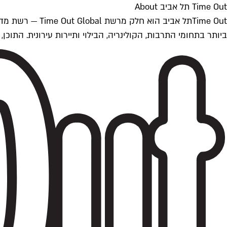
Time Out תל אביב About
ביותר בתחומי התרבות, הקולינריה, הבילוי ותיירות עירונית. התוכן, שמתעדכן 24/7, נכתב ונערך על ידי צוות עיתונאים מקצועי מקומי בישראל, בהתאם לסטנדרט