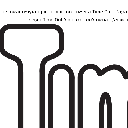
Time Outתל אביב הוא חלק מרשת Time Out Global — רשת מדיה בינלאומית הפועלת ב-360 ערים מרכזיות וב-60 מדינות ברחבי העולם. Time Out הוא אחד ממקורות התוכן המקיפים והאמינים