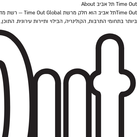
Time Out תל אביב About
ביותר בתחומי התרבות, הקולינריה, הבילוי ותיירות עירונית. התוכן, שמתעדכן 24/7, נכתב ונערך על ידי צוות עיתונאים מקצועי מקומי בישראל, בהתאם לסטנדרט