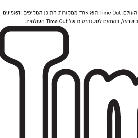
Time Outתל אביב הוא חלק מרשת Time Out Global — רשת מדיה בינלאומית הפועלת ב-360 ערים מרכזיות וב-60 מדינות ברחבי העולם. Time Out הוא אחד ממקורות התוכן המקיפים והאמינים