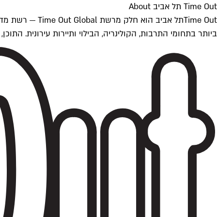
Time Out תל אביב About
ביותר בתחומי התרבות, הקולינריה, הבילוי ותיירות עירונית. התוכן, שמתעדכן 24/7, נכתב ונערך על ידי צוות עיתונאים מקצועי מקומי בישראל, בהתאם לסטנדרט