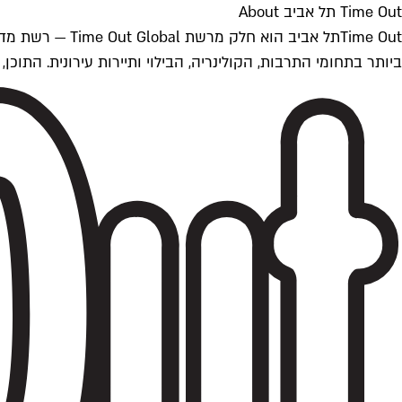
Time Out תל אביב About
ביותר בתחומי התרבות, הקולינריה, הבילוי ותיירות עירונית. התוכן, שמתעדכן 24/7, נכתב ונערך על ידי צוות עיתונאים מקצועי מקומי בישראל, בהתאם לסטנדרט