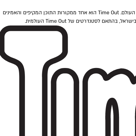
Time Outתל אביב הוא חלק מרשת Time Out Global — רשת מדיה בינלאומית הפועלת ב-360 ערים מרכזיות וב-60 מדינות ברחבי העולם. Time Out הוא אחד ממקורות התוכן המקיפים והאמינים