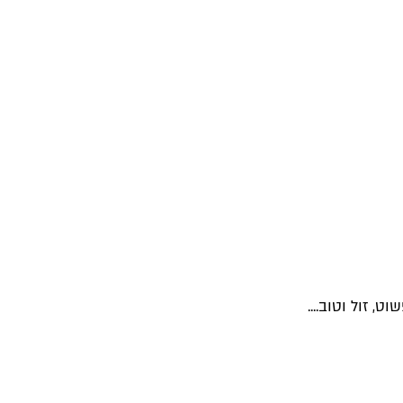
 זול וטוב....