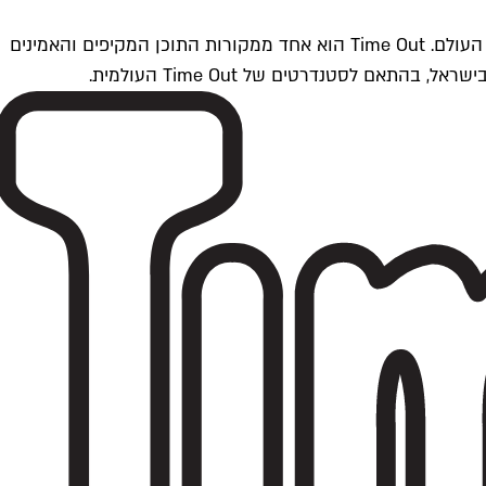
Time Outתל אביב הוא חלק מרשת Time Out Global — רשת מדיה בינלאומית הפועלת ב-360 ערים מרכזיות וב-60 מדינות ברחבי העולם. Time Out הוא אחד ממקורות התוכן המקיפים והאמינים