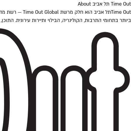
Time Out תל אביב About
ביותר בתחומי התרבות, הקולינריה, הבילוי ותיירות עירונית. התוכן, שמתעדכן 24/7, נכתב ונערך על ידי צוות עיתונאים מקצועי מקומי בישראל, בהתאם לסטנדרט